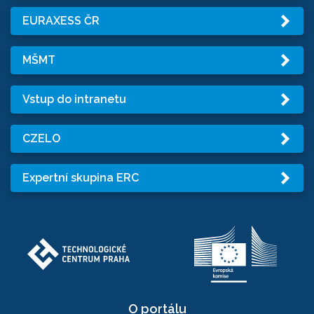
EURAXESS ČR
MŠMT
Vstup do intranetu
CZELO
Expertní skupina ERC
O portálu