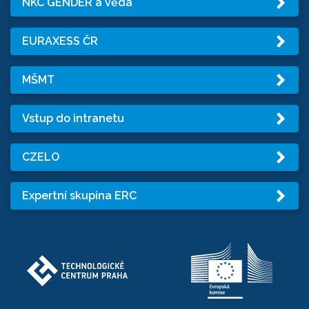
NKC GENDER a věda
EURAXESS ČR
MŠMT
Vstup do intranetu
CZELO
Expertní skupina ERC