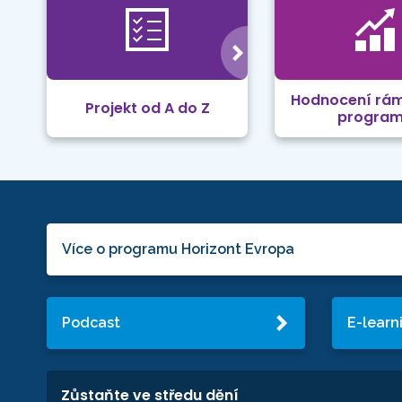
Hodnocení rá
Projekt od A do Z
progra
Více o programu Horizont Evropa
Podcast
E-learn
Zůstaňte ve středu dění