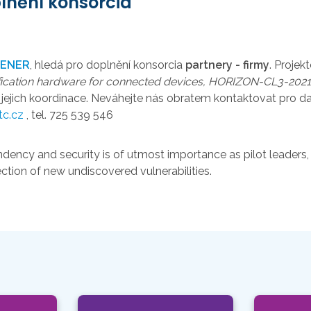
lnění konsorcia
DENER
, hledá pro doplnění konsorcia
partnery - firmy
. Projek
fication hardware for connected devices, HORIZON-CL3-202
jich koordinace. Neváhejte nás obratem kontaktovat pro dalš
tc.cz
, tel. 725 539 546
ncy and security is of utmost importance as pilot leaders,
ction of new undiscovered vulnerabilities.