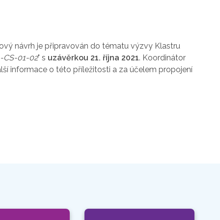
tový návrh je připravován do tématu v
ýzvy Klastru
1-CS-01-02
" s
uzávěrkou 21. října 2021
. Koordinátor
í informace o této příležitosti a za účelem propojení