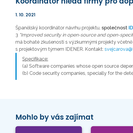
Koordinátor hledá firmy pro dop
1. 10. 2021
Španělský koordinátor návrhu projektu,
společnost
I
3
"Improved security in open-source and open-speci
má bohaté zkušenosti s výzkumnými projekty včetně je
s projektovým týmem IDENER. Kontakt:
svejcarova@
Specifikace:
(a) Software companies whose open source depende
(b) Code security companies, specially for the dete
Mohlo by vás zajímat