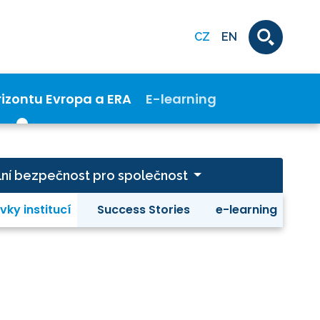
CZ
EN
rizontu Evropa a ERA
E-learning
ivilní bezpečnost pro společnost
vky institucí
Success Stories
e-learning