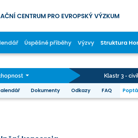
MAČNÍ CENTRUM PRO EVROPSKÝ VÝZKUM
lendář
Úspěšné příběhy
Výzvy
Struktura Ho
schopnost
Klastr 3 - c
alendář
Dokumenty
Odkazy
FAQ
Poptá