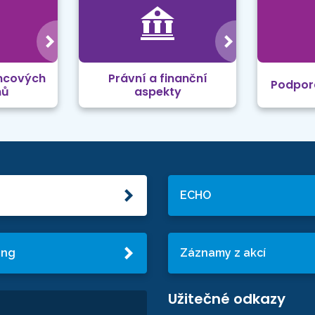
mcových
Právní a finanční
Podpor
mů
aspekty
ECHO
ing
Záznamy z akcí
Užitečné odkazy