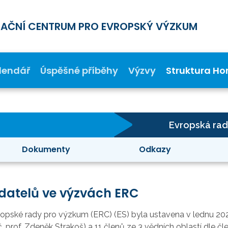
MAČNÍ CENTRUM PRO EVROPSKÝ VÝZKUM
lendář
Úspěšné příběhy
Výzvy
Struktura Ho
Evropská rad
Dokumenty
Odkazy
datelů ve výzvách ERC
ropské rady pro výzkum (ERC) (ES) byla ustavena v lednu 20
č. prof. Zdeněk Strakoš) a 11 členů ze 3 vědních oblastí dle č