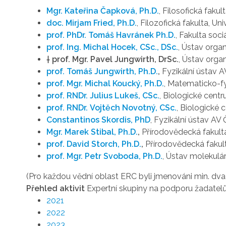
Mgr. Kateřina Čapková, Ph.D.
, Filosofická fakul
doc. Mirjam Fried, Ph.D.
, Filozofická fakulta, U
prof. PhDr. Tomáš Havránek Ph.D.
, Fakulta soci
prof. Ing. Michal Hocek, CSc., DSc.
, Ústav orga
† prof. Mgr. Pavel Jungwirth, DrSc.
,
Ústav orga
prof. Tomáš Jungwirth, Ph.D.
,
Fyzikální ústav 
prof. Mgr. Michal Koucký, Ph.D.
, Matematicko-fy
prof. RNDr. Julius Lukeš, CSc.
, Biologické cent
prof. RNDr. Vojtěch Novotný, CSc.
, Biologické
Constantinos Skordis, PhD
, Fyzikální ústav AV
Mgr. Marek Stibal, Ph.D.
,
Přírodovědecká fakulta
prof. David Storch, Ph.D.
,
Přírodovědecká fakult
prof. Mgr. Petr Svoboda, Ph.D.
, Ústav molekulá
(Pro každou vědní oblast ERC byli jmenováni min. dva
Přehled aktivit
Expertní skupiny na podporu žadatelů
2021
2022
2023