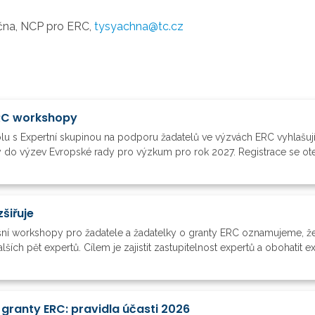
čna, NCP pro ERC,
tysyachna@tc.cz
ERC workshopy
u s Expertní skupinou na podporu žadatelů ve výzvách ERC vyhlašují 
y do výzev Evropské rady pro výzkum pro rok 2027. Registrace se ote
šiřuje
ošní workshopy pro žadatele a žadatelky o granty ERC oznamujeme, ž
ch pět expertů. Cílem je zajistit zastupitelnost expertů a obohatit exp
granty ERC: pravidla účasti 2026