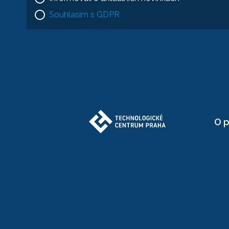
Souhlasím s GDPR
O p