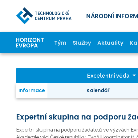
NÁRODNÍ INFOR
Tým
Služby
Aktuality
Ka
Excelentní věda
Informace
Kalendář
Expertní skupina na podporu ža
Expertní skupina na podporu žadatelů ve výzvách Ev
Akademie věd České republiky. Tvoří ji koordinátor (t. 