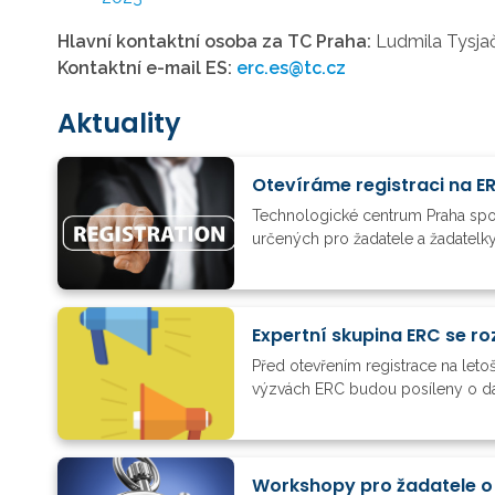
Hlavní kontaktní osoba za TC Praha:
Ludmila Tysja
Kontaktní e-mail ES:
erc.es@tc.cz
Aktuality
Otevíráme registraci na 
Technologické centrum Praha spol
určených pro žadatele a žadatelk
Expertní skupina ERC se roz
Před otevřením registrace na let
výzvách ERC budou posíleny o další
Workshopy pro žadatele o 