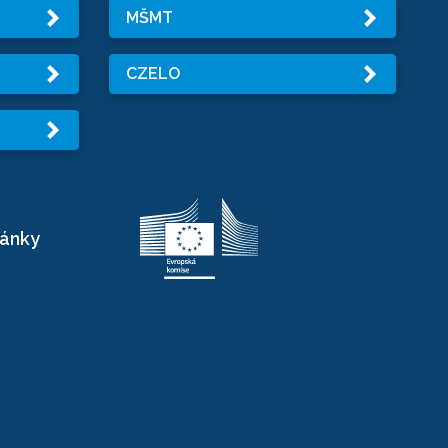
MŠMT
CZELO
ránky