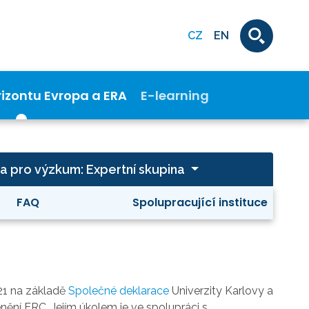
CZ
EN
rizontu Evropa a ERA
E-learning
a pro výzkum: Expertní skupina
FAQ
Spolupracující instituce
21 na základě
Společné deklarace
Univerzity Karlovy a
lenění ERC. Jejím úkolem je ve spolupráci s