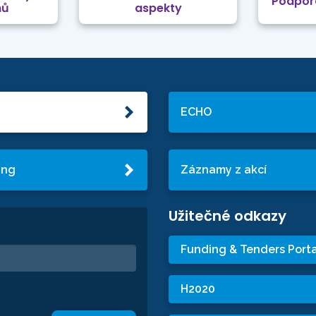
Podpor
mů
aspekty
ECHO
ing
Záznamy z akcí
Užitečné odkazy
Funding & Tenders Porta
H2020