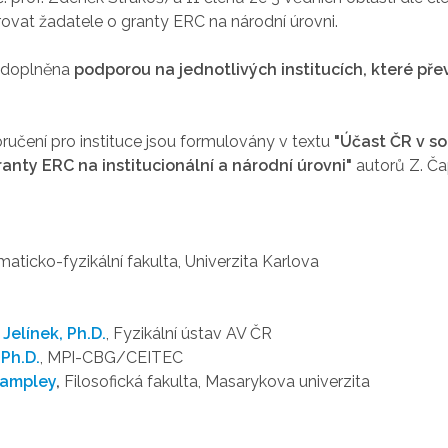
at žadatele o granty ERC na národní úrovni.
t doplněna
podporou na jednotlivých institucích, které p
ručení pro instituce jsou formulovány v textu
"Účast ČR v s
nty ERC na institucionální a národní úrovni"
autorů Z. Ča
maticko-fyzikální fakulta, Univerzita Karlova
 Jelínek, Ph.D.
, Fyzikální ústav AV ČR
Ph.D.
,
MPI-CBG
/CEITEC
Rampley
,
Filosofická fakulta, Masarykova univerzita