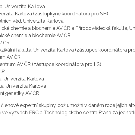
ta, Univerzita Karlova
niverzita Karlova (zástupkyně koordinátora pro SH)
álních věd, Univerzita Karlova
nické chemie a biochemie AV ČR a Přírodovědecká fakulta, Un
nické chemie a biochemie AV ČR
AV ČR
zikální fakulta, Univerzita Karlova (zástupce koordinátora pr
rum AV ČR
 centrum AV ČR (zástupce koordinátora pro LS)
 ČR
, Univerzita Karlova
a, Univerzita Karlova
rní genetiky AV ČR
 členové expertní skupiny, což umožní v daném roce jejich al
 ve výzvách ERC a Technologického centra Praha za jednotli