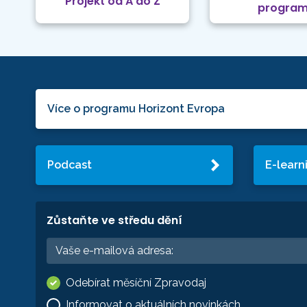
Projekt od A do Z
progra
Více o programu Horizont Evropa
Podcast
E-learn
Zůstaňte ve středu dění
Odebírat měsíční Zpravodaj
Informovat o aktuálních novinkách