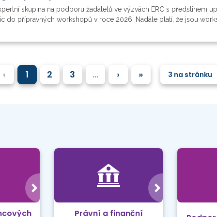
xpertní skupina na podporu žadatelů ve výzvách ERC s předstihem u
nic do přípravných workshopů v roce 2026. Nadále platí, že jsou works
‹
1
2
3
…
›
»
3 na stránku
mcových
Právní a finanční