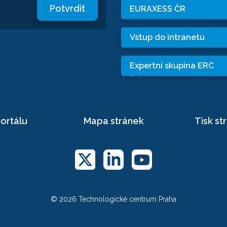
Potvrdit
EURAXESS ČR
Vstup do intranetu
Expertní skupina ERC
ortálu
Mapa stránek
Tisk st
© 2026 Technologické centrum Praha