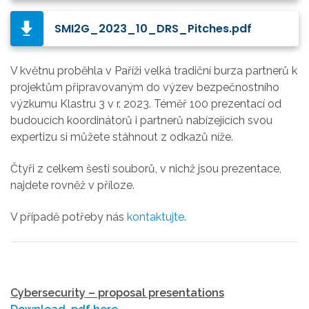
SMI2G_2023_10_DRS_Pitches.pdf
V květnu proběhla v Paříži velká tradiční burza partnerů k
projektům připravovaným do výzev bezpečnostního
výzkumu Klastru 3 v r. 2023. Téměř 100 prezentací od
budoucích koordinátorů i partnerů nabízejících svou
expertizu si můžete stáhnout z odkazů níže.
Čtyři z celkem šesti souborů, v nichž jsou prezentace,
najdete rovněž v příloze.
V případě potřeby nás
kontaktujte
.
Cybersecurity – proposal presentations