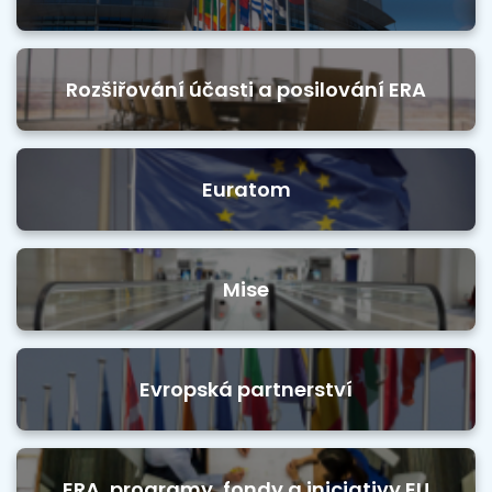
Rozšiřování účasti a posilování ERA
Euratom
Mise
Evropská partnerství
ERA, programy, fondy a iniciativy EU