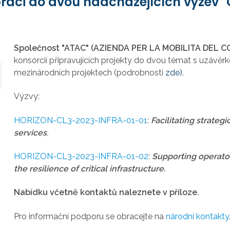
práci do dvou nadcházejících výzev "
Společnost "ATAC" (AZIENDA PER LA MOBILITA DEL 
konsorcií připravujících projekty do dvou témat s uzávěrko
mezinárodních projektech (podrobnosti
zde)
.
Výzvy:
HORIZON-CL3-2023-INFRA-01-01
:
F
acilitating strateg
services
,
HORIZON-CL3-2023-INFRA-01-02
:
Supporting operator
the resilience of critical infrastructure.
Nabídku včetně kontaktů naleznete v příloze.
Pro informační podporu se obracejte na
národní kontakty