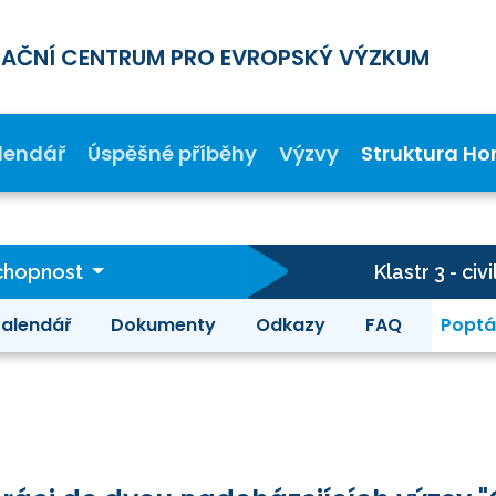
MAČNÍ CENTRUM PRO EVROPSKÝ VÝZKUM
lendář
Úspěšné příběhy
Výzvy
Struktura Ho
schopnost
Klastr 3 - c
alendář
Dokumenty
Odkazy
FAQ
Poptá