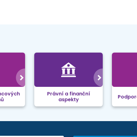
mcových
Právní a finanční
Podpor
mů
aspekty