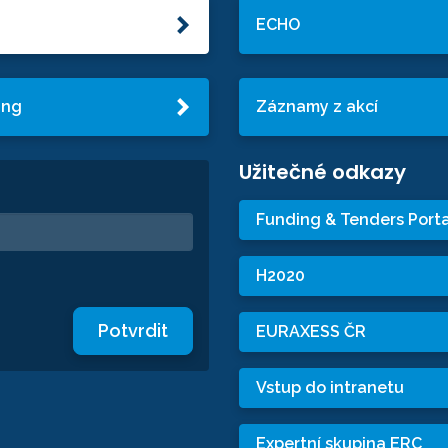
ECHO
ing
Záznamy z akcí
Užitečné odkazy
Funding & Tenders Porta
H2020
Potvrdit
EURAXESS ČR
Vstup do intranetu
Expertní skupina ERC