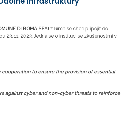
Odolné infrastruktury"
COMUNE DI ROMA SPA)
z Říma se chce připojit do
u 23. 11. 2023. Jedná se o instituci se zkušenostmi v
ic cooperation to ensure the provision of essential
s against cyber and non-cyber threats to reinforce
.