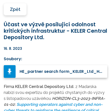
Zpět
Účast ve výzvě posilující odolnost
kritických infrastruktur - KELER Central
Depository Ltd.
16. 8. 2023
Soubory:
HE_partner search form_KELER_Ltd_HUN.pdf
Firma
KELER Central Depository Ltd.
z Maďarska
nabízí svou expertizu do projektů chystaných do výzvy
s listopadovou uzávěrkou
HORIZON-CL3-2023-INFRA-
01-02:
Supporting operators against cyber and non-
cyber threats to reinforce the resilience of critical