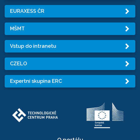
EURAXESS ČR
MŠMT
Vstup do intranetu
CZELO
Expertní skupina ERC
O portálu