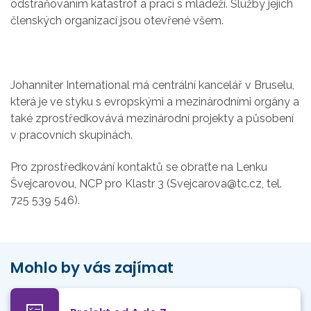
odstraňováním katastrof a prací s mládeží. Služby jejích
členských organizací jsou otevřené všem.
Johanniter International má centrální kancelář v Bruselu,
která je ve styku s evropskými a mezinárodními orgány a
také zprostředkovává mezinárodní projekty a působení
v pracovních skupinách.
Pro zprostředkování kontaktů se obraťte na Lenku
Švejcarovou, NCP pro Klastr 3 (Svejcarova@tc.cz, tel.
725 539 546).
Mohlo by vás zajímat