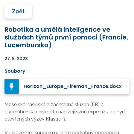
Zpět
Robotika a umělá inteligence ve
službách týmů první pomoci (Francie,
Lucembursko)
27. 9. 2023
Soubory:
Horizon_Europe_Fireman_France.docx
Moselská hasičská a záchranná služba (FR) a
Lucemburská univerzita nabízejí svou expertizu do nyní
otevřených výzev Klastru 3.
V přiloženém souboru najdete podrobný popis jejich