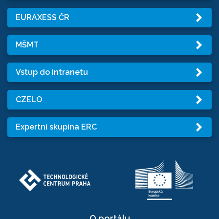
EURAXESS ČR
MŠMT
Vstup do intranetu
CZELO
Expertní skupina ERC
O portálu