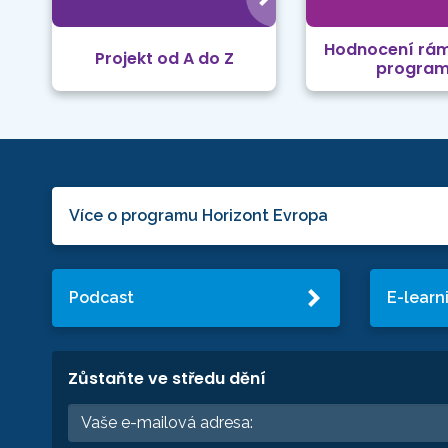
Hodnocení rá
Projekt od A do Z
progra
Více o programu Horizont Evropa
Podcast
E-learn
Zůstaňte ve středu dění