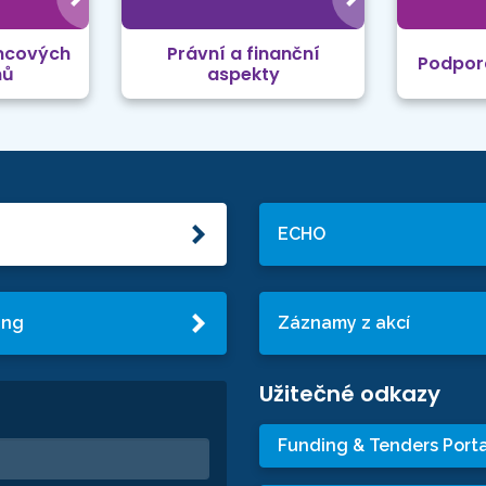
mcových
Právní a finanční
Podpor
mů
aspekty
ECHO
ing
Záznamy z akcí
Užitečné odkazy
Funding & Tenders Porta