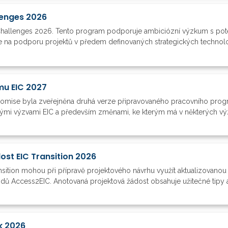
lenges 2026
 Challenges 2026. Tento program podporuje ambiciózní výzkum s pot
e na podporu projektů v předem definovaných strategických technolog
mu EIC 2027
komise byla zveřejněna druhá verze připravovaného pracovního progr
mi výzvami EIC a především změnami, ke kterým má v některých výzvá
st EIC Transition 2026
sition mohou při přípravě projektového návrhu využít aktualizovanou ve
odů Access2EIC. Anotovaná projektová žádost obsahuje užitečné tipy 
k 2026