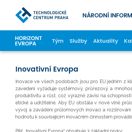
NÁRODNÍ INFOR
Tým
Služby
Aktuality
Ka
Inovativní Evropa
Inovace ve všech podobách jsou pro EU jedním z klíč
zavedení vyžaduje systémový, průřezový a mnohostr
produktivitu a růst, což výrazně závisí na schopnost
etické a udržitelné. Aby EU obstála v nové vlně průl
vývoj a zavádění průlomových inovací a rozšiřován
hodnotu k souvisejícím inovačním činnostem prováděn
Pilíř „Inovativní Evropa“ obsahuje 3 základní prvky: