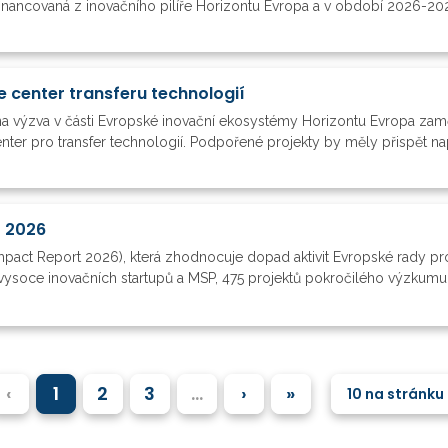
ncovaná z inovačního pilíře Horizontu Evropa a v období 2026-2028 už 
le center transferu technologií
ena výzva v části Evropské inovační ekosystémy Horizontu Evropa zam
nter pro transfer technologií. Podpořené projekty by měly přispět např. 
C 2026
Impact Report 2026), která zhodnocuje dopad aktivit Evropské rady 
ysoce inovačních startupů a MSP, 475 projektů pokročilého výzkumu
‹
1
2
3
…
›
»
10 na stránku