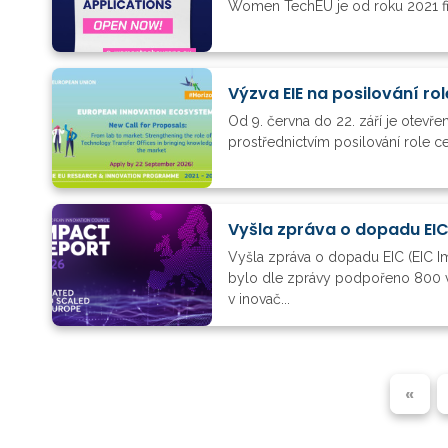
Women TechEU je od roku 2021 fina
Výzva EIE na posilování ro
Od 9. června do 22. září je otevř
prostřednictvím posilování role ce
Vyšla zpráva o dopadu EI
Vyšla zpráva o dopadu EIC (EIC 
bylo dle zprávy podpořeno 800 v
v inovač...
«