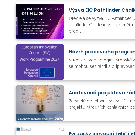
Výzva EIC Pathfinder Chal
Otevřela se výzva EIC Pathfinder
Pathfinder Challenges se zaměřuj
prog...
Návrh pracovního progra
V registru komitologie Evropské 
se mohou seznámit s připravovaný
Anotovaná projektová žádo
Žadatelé do letošní výzvy EIC Tran
projektu národních kontaktních b
Evropský inovační žebříče