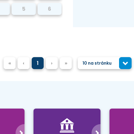
5
6
«
‹
1
›
»
10 na stránku