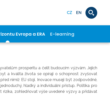
CZ
EN
rizontu Evropa a ERA
E-learning
byvatelům prosperitu a čelit budoucím výzvám. Jejich
t a kvalita života se opírají o schopnost zvyšovat
, před nimiž EU stojí. Inovace musejí být zodpovědné,
dnoduchý, hladký a individuální přístup. Politika pro
 rizika, zohledňovat výše uvedené výzvy a přidávat