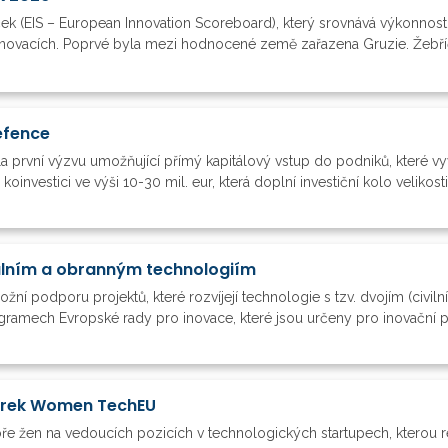
ček (EIS – European Innovation Scoreboard), který srovnává výkonnos
novacích. Poprvé byla mezi hodnocené země zařazena Gruzie. Žebříče
efence
 první výzvu umožňující přímý kapitálový vstup do podniků, které vyví
oinvestici ve výši 10-30 mil. eur, která doplní investiční kolo velikost
álním a obranným technologiím
podporu projektů, které rozvíjejí technologie s tzv. dvojím (civiln
ramech Evropské rady pro inovace, které jsou určeny pro inovační po
orek Women TechEU
ře žen na vedoucích pozicích v technologických startupech, kterou r