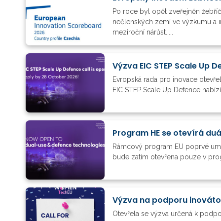
Po roce byl opět zveřejněn žebří
nečlenských zemí ve výzkumu a i
meziroční nárůst.....
Výzva EIC STEP Scale Up D
Evropská rada pro inovace otevřela
EIC STEP Scale Up Defence nabízí k
Program HE se otevírá du
Rámcový program EU poprvé umožní 
bude zatím otevřena pouze v prog
Výzva na podporu inovát
Otevřela se výzva určená k podpo