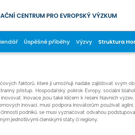
MAČNÍ CENTRUM PRO EVROPSKÝ VÝZKUM
lendář
Úspěšné příběhy
Výzvy
Struktura Ho
ových faktorů, které jí umožňují nadále zajišťovat svým o
anný přístup. Hospodářský pokrok Evropy, sociální blahoby
i inovovat. Inovace jsou také klíčem k řešení hlavních výzev
omových inovací, musí podpora inovátorům používat agilní, je
í činnosti podniků se musí vyznačovat odvahou podstupovat
ým jednotlivými členskými státy či regiony.