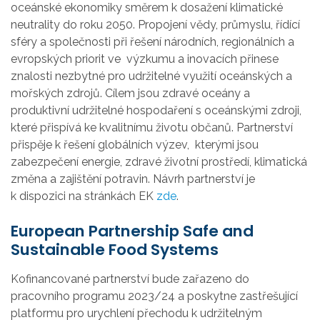
oceánské ekonomiky směrem k dosažení klimatické
neutrality do roku 2050. Propojení vědy, průmyslu, řídící
sféry a společnosti při řešení národních, regionálních a
evropských priorit ve
výzkumu a inovacích přinese
znalosti nezbytné pro udržitelné využití oceánských a
mořských zdrojů. Cílem jsou zdravé oceány a
produktivní udržitelné hospodaření s oceánskými zdroji,
které přispívá ke kvalitnímu životu občanů. Partnerství
přispěje k řešení globálních výzev,
kterými jsou
zabezpečení energie, zdravé životní prostředí, klimatická
změna a zajištění potravin. Návrh partnerství je
k dispozici na stránkách EK
zde
.
European Partnership Safe and
Sustainable Food Systems
Kofinancované partnerství bude zařazeno do
pracovního programu 2023/24 a poskytne zastřešující
platformu pro urychlení přechodu k udržitelným