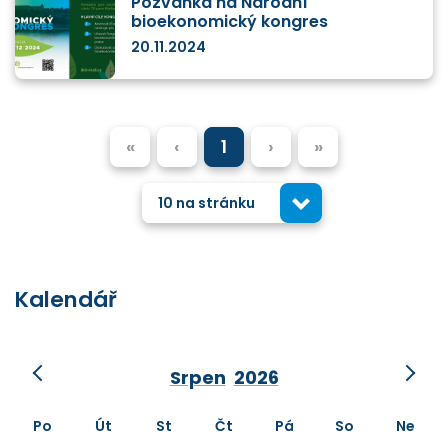
Pozvánka na Národní
bioekonomický kongres
20.11.2024
«
‹
1
›
»
10 na stránku
Kalendář
Srpen
2026
Po
Út
St
Čt
Pá
So
Ne