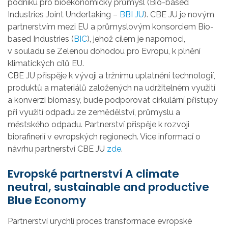
podniku pro bioekonomický průmysl (Bio-based
Industries Joint Undertaking –
BBI JU
). CBE JU je novým
partnerstvím mezi EU a průmyslovým konsorciem Bio-
based Industries (
BIC
), jehož cílem je napomoci,
v souladu se Zelenou dohodou pro Evropu, k plnění
klimatických cílů EU.
CBE JU přispěje k vývoji a tržnímu uplatnění technologií,
produktů a materiálů založených na udržitelném využití
a konverzi biomasy, bude podporovat cirkulární přístupy
při využití odpadu ze zemědělství, průmyslu a
městského odpadu. Partnerství přispěje k rozvoji
biorafinerií v evropských regionech. Více informací o
návrhu partnerství CBE JU
zde
.
Evropské partnerství A climate
neutral, sustainable and productive
Blue Economy
Partnerství urychlí proces transformace evropské