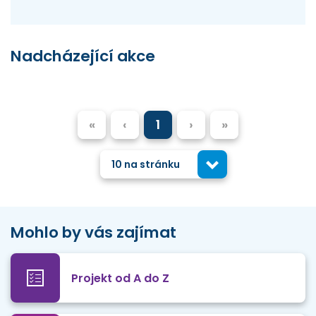
Nadcházející akce
«
‹
1
›
»
10 na stránku
Mohlo by vás zajímat
Projekt od A do Z