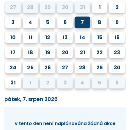
27
28
29
30
31
1
2
3
4
5
6
7
8
9
10
11
12
13
14
15
16
17
18
19
20
21
22
23
24
25
26
27
28
29
30
31
1
2
3
4
5
6
pátek, 7. srpen 2026
V tento den není naplánována žádná akce