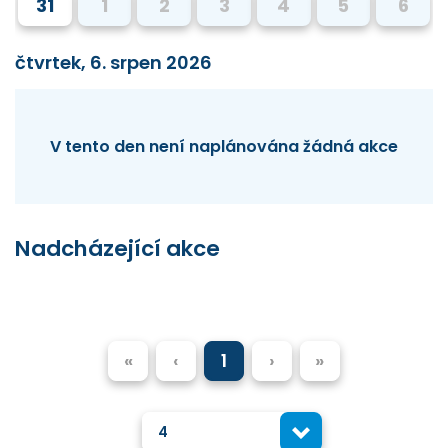
31
1
2
3
4
5
6
čtvrtek, 6. srpen 2026
V tento den není naplánována žádná akce
Nadcházející akce
«
‹
1
›
»
4