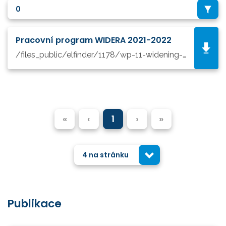
0
Pracovní program WIDERA 2021-2022
/files_public/elfinder/1178/wp-11-widening-participation-and-strengthening-the-european-research-area_horizon-2021-2022_en.pdf
«
‹
1
›
»
4 na stránku
Publikace