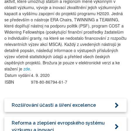
aktivit, které umožňují státům a regionům méně výkonným v
oblasti výzkumu, vývoje a inovací zkvalitnění jejich výzkumných
kapacit a vyššímu zapojení do projektů programu H2020. Jedná
se především o nástroje ERA Chairs, TWINNING a TEAMING,
které doplňují nástroj na podporu politik (PSF), program COST a
Widening Fellowships (poskytující finanční prostředky žadatelům
o individuální granty, na které se nedostalo financování z rozpočtu
relevantních výzev akcí MSCA). Každý z uvedených nástrojů je
detailně popsán, následují informace o výstupech příslušných
výzev včetně statistických údajů a přehled všech českých
úspěšných projektů. Brožura je pouze v elektronické verzi a ke
stažení je
zde
.
Datum vydání
4. 9. 2020
ISBN
978-80-86794-61-7
Rozšiřování účasti a šíření excelence
Reforma a zlepšení evropského systému
výzkumu a inovací