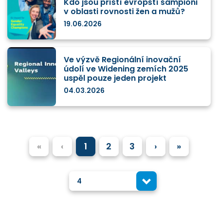
Kdo jsou příští evropští šampioni
v oblasti rovnosti žen a mužů?
19.06.2026
Ve výzvě Regionální inovační
údolí ve Widening zemích 2025
uspěl pouze jeden projekt
04.03.2026
«
‹
1
2
3
›
»
4