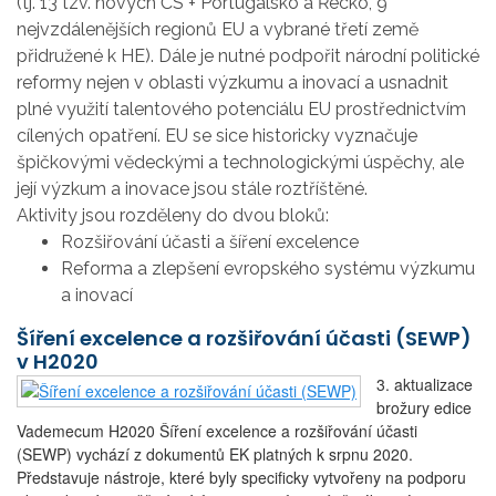
(tj. 13 tzv. nových ČS + Portugalsko a Řecko, 9
nejvzdálenějších regionů EU a vybrané třetí země
přidružené k HE). Dále je nutné podpořit národní politické
reformy nejen v oblasti výzkumu a inovací a usnadnit
plné využití talentového potenciálu EU prostřednictvím
cílených opatření. EU se sice historicky vyznačuje
špičkovými vědeckými a technologickými úspěchy, ale
její výzkum a inovace jsou stále roztříštěné.
Aktivity jsou rozděleny do dvou bloků:
Rozšiřování účasti a šíření excelence
Reforma a zlepšení evropského systému výzkumu
a inovací
Šíření excelence a rozšiřování účasti (SEWP)
v H2020
3. aktualizace
brožury edice
Vademecum H2020 Šíření excelence a rozšiřování účasti
(SEWP) vychází z dokumentů EK platných k srpnu 2020.
Představuje nástroje, které byly specificky vytvořeny na podporu