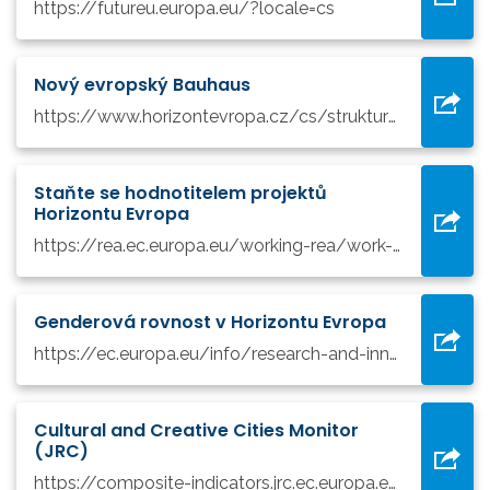
https://futureu.europa.eu/?locale=cs
Nový evropský Bauhaus
https://www.horizontevropa.cz/cs/struktura-programu-he/era,-programy,-fondy-a-iniciativy-eu/evropske-programy-a-iniciativy/novy-evropsky-bauhaus/informace
Staňte se hodnotitelem projektů
Horizontu Evropa
https://rea.ec.europa.eu/working-rea/work-expert_en
Genderová rovnost v Horizontu Evropa
https://ec.europa.eu/info/research-and-innovation/strategy/strategy-2020-2024/democracy-and-citizens-rights/gender-equality-research-and-innovation_cs#gender-equality-in-horizon-europe
Cultural and Creative Cities Monitor
(JRC)
https://composite-indicators.jrc.ec.europa.eu/cultural-creative-cities-monitor