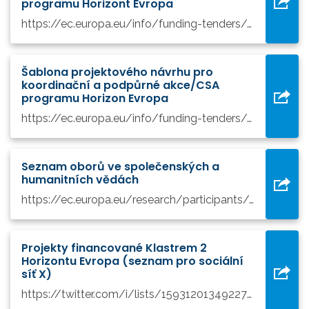
programu Horizont Evropa
https://ec.europa.eu/info/funding-tenders/opportunities/docs/2021-2027/horizon/temp-form/af/af_he-ria-ia_en.pdf
Šablona projektového návrhu pro
koordinační a podpůrné akce/CSA
programu Horizon Evropa
https://ec.europa.eu/info/funding-tenders/opportunities/docs/2021-2027/horizon/temp-form/af/af_he-csa_en.pdf
Seznam oborů ve společenských a
humanitních vědách
https://ec.europa.eu/research/participants/docs/h2020-funding-guide/cross-cutting-issues/ssh_en.htm#listSSH
Projekty financované Klastrem 2
Horizontu Evropa (seznam pro sociální
síť X)
https://twitter.com/i/lists/1593120134922702849?s=20