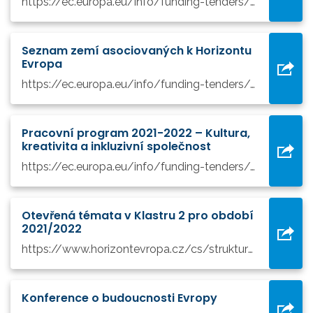
https://ec.europa.eu/info/funding-tenders/opportunities/docs/2021-2027/horizon/wp-call/2023-2024/wp-5-culture-creativity-and-inclusive-society_horizon-2023-2024_en.pdf
Seznam zemí asociovaných k Horizontu
Evropa
https://ec.europa.eu/info/funding-tenders/opportunities/docs/2021-2027/common/guidance/list-3rd-country-participation_horizon-euratom_en.pdf
Pracovní program 2021-2022 – Kultura,
kreativita a inkluzivní společnost
https://ec.europa.eu/info/funding-tenders/opportunities/docs/2021-2027/horizon/wp-call/2021-2022/wp-5-culture-creativity-and-inclusive-society_horizon-2021-2022_en.pdf
Otevřená témata v Klastru 2 pro období
2021/2022
https://www.horizontevropa.cz/cs/struktura-programu-he/globalni-vyzvy-konkurenceschopnost/klastr-2-kultura-kreativita-inkluzivni-spolecnost/vyzvy/yiifchallenges/132/otevrena-temata-v-klastru-2-pro...
Konference o budoucnosti Evropy