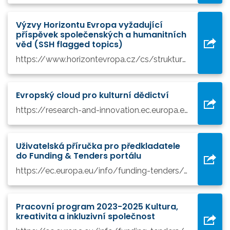
Výzvy Horizontu Evropa vyžadující
příspěvek společenských a humanitních
věd (SSH flagged topics)
https://www.horizontevropa.cz/cs/struktura-programu-he/globalni-vyzvy-konkurenceschopnost/klastr-2-kultura-kreativita-inkluzivni-spolecnost/informace/yiifnews/527/integrace-spolecenskych-a-humanitnich-ved-do...
Evropský cloud pro kulturní dědictví
https://research-and-innovation.ec.europa.eu/research-area/social-sciences-and-humanities/cultural-heritage-and-cultural-and-creative-industries-ccis/cultural-heritage-cloud_en
Uživatelská příručka pro předkladatele
do Funding & Tenders portálu
https://ec.europa.eu/info/funding-tenders/opportunities/docs/2021-2027/common/guidance/om_en.pdf
Pracovní program 2023-2025 Kultura,
kreativita a inkluzivní společnost