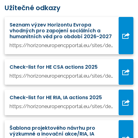
Užitečné odkazy
Seznam výzev Horizontu Evropa
vhodných pro zapojení sociálních a
humanitních věd pro období 2026-2027
https://horizoneuropencpportal.eu/sites/default/files/2026-01/ssh-opportunities_2026-27_final.pdf
Check-list for HE CSA actions 2025
https://horizoneuropencpportal.eu/sites/default/files/2025-09/check-list-csa-07-25-final.pdf
Check-list for HE RIA, IA actions 2025
https://horizoneuropencpportal.eu/sites/default/files/2025-08/check-list-ria-07-25.pdf
Šablona projektového návrhu pro
výzkumné a inovační akce/RIA, IA