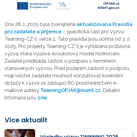
Dne 28. 1. 2025 byla zveřejněna
aktualizovaná Pravidla
pro žadatele a příjemce
– specifická část pro výzvu
Teaming-CZ II, verze 2. Tato pravidla jsou účinná od 3. 2.
2025. Pro projekty Teaming-CZ II je vyhlášena průběžná
výzva, která využívá dvoukolový model hodnocení.
Žadatel předkládá žádost o podporu v termínech
stanovených výzvou. Před podáním žádosti o podporu
mají všichni žadatelé možnost konzultovat konkrétní
dotazy k výzvě se zástupci ŘO prostřednictvím e-
mailové adresy
TeamingOPJAK@msmt.cz
. Detailní
infomace jsou
zde
.
Více aktualit
Výsledky výzvy TWINNING 2026