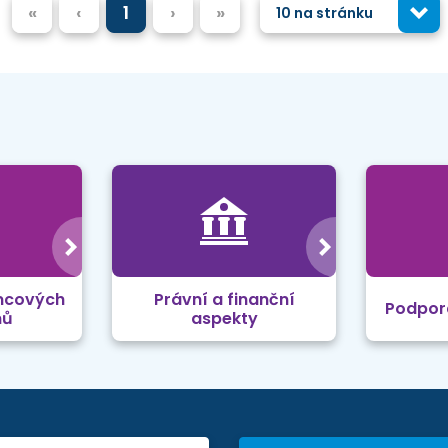
«
‹
1
›
»
10 na stránku
mcových
Právní a finanční
Podpor
mů
aspekty