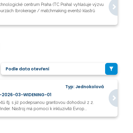
gické centrum Praha (TC Praha) vyhlašuje výzvu
burzách (brokerage / matchmaking events) klastrů
Podle data otevření
Typ: Jednokolová
A-2026-03-WIDENING-01
ktů (tj. s již podepsanou grantovou dohodou) z 2.
inder. Nástroj má pomoci k inkluzivitě Evrop...