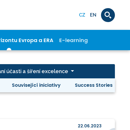
CZ
EN
rizontu Evropa a ERA
E-learning
ní účasti a šíření excelence
Související iniciativy
Success Stories
22.06.2023