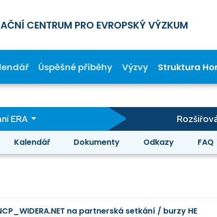
MAČNÍ CENTRUM PRO EVROPSKÝ VÝZKUM
lendář
Úspěšné příběhy
Výzvy
Struktura Ho
ání ERA
Rozšiřová
Kalendář
Dokumenty
Odkazy
FAQ
NCP_WIDERA.NET na partnerská setkání / burzy HE