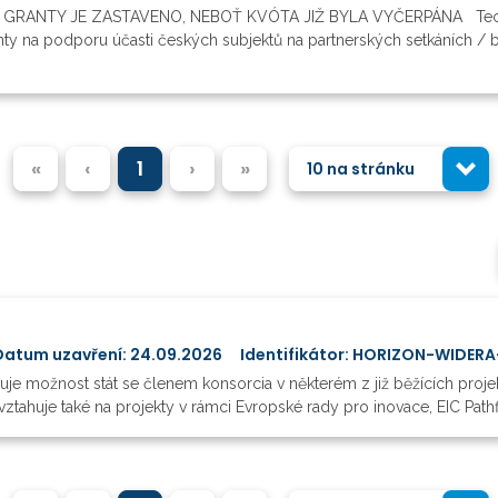
GRANTY JE ZASTAVENO, NEBOŤ KVÓTA JIŽ BYLA VYČERPÁNA Technolo
anty na podporu účasti českých subjektů na partnerských setkáních / 
«
‹
1
›
»
10 na stránku
Datum uzavření: 24.09.2026
Identifikátor: HORIZON-WIDER
vuje možnost stát se členem konsorcia v některém z již běžících proje
vztahuje také na projekty v rámci Evropské rady pro inovace, EIC Pathf