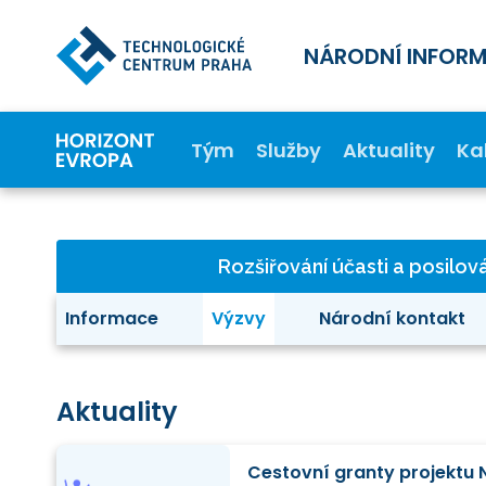
NÁRODNÍ INFOR
Tým
Služby
Aktuality
Ka
Rozšiřování účasti a posilov
Informace
Výzvy
Národní kontakt
Aktuality
Cestovní granty projektu 