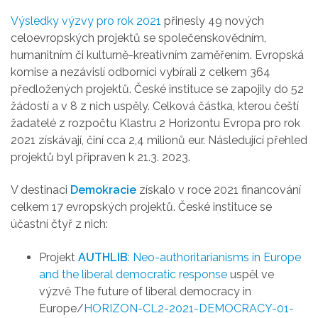
Výsledky výzvy pro rok 2021
přinesly 49 nových
celoevropských projektů se společenskovědním,
humanitním či kulturně-kreativním zaměřením. Evropská
komise a nezávislí odborníci vybírali z celkem 364
předložených projektů. České instituce se zapojily do 52
žádostí a v 8 z nich uspěly. Celková částka, kterou čeští
žadatelé z rozpočtu Klastru 2 Horizontu Evropa pro rok
2021 získávají, činí cca 2,4 milionů eur. Následující přehled
projektů byl připraven k 21.3. 2023.
V destinaci
Demokracie
získalo v roce 2021 financování
celkem 17 evropských projektů. České instituce se
účastní čtyř z nich:
Projekt
AUTHLIB
: Neo-authoritarianisms in Europe
and the liberal democratic response
uspěl ve
výzvě The future of liberal democracy in
Europe/
HORIZON-CL2-2021-DEMOCRACY-01-