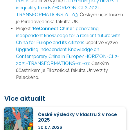
trends
uspěl ve výzvě
Determining key drivers of
inequality trends/HORIZON-CL2-2021-
TRANSFORMATIONS-01-03
. Českým účastníkem
je Přírodovědecká fakulta UK.
Projekt
'
ReConnect China'
: generating
independent knowledge for a resilient future with
China for Europe and its citizens
uspěl ve výzvě
Upgrading Independent Knowledge on
Contemporary China in Europe/HORIZON-CL2-
2021-TRANSFORMATIONS-01-07
. Českým
účastníkem je Filozofická fakulta Univerzity
Palackého.
Více aktualit
České výsledky v klastru 2 v roce
2025
30.07.2026