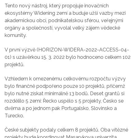
Tento nový nástroj, který
propojuje inovačních
ekosystémy Widening zemí a buduje užší vazby mezi
akademickou obcí, podnikatelskou sférou, veřejnými
orgány a společností, vyvolal velký zájem vědecké
komunity.
V první výzvě (HORIZON-WIDERA-2022-ACCESS-04-
01) s uzávěrkou 15. 3. 2022 bylo hodnoceno celkem 102
projektů.
Vzhledem k omezenému celkovému rozpočtu výzvy
bylo finančně podpořeno pouze 10 projektů, přičemž
bylo nutné získat minimálně 13 bodů. Deset grantů si
rozdělilo 5 zemí: Řecko uspělo s 5 projekty, Česko se
dvěma a po jednom pak Portugalsko, Slovinsko a
Turecko.
České subjekty podaly celkem 8 projektů. Oba vítězné
projekty bude koordinovat Masarykova univerzita.