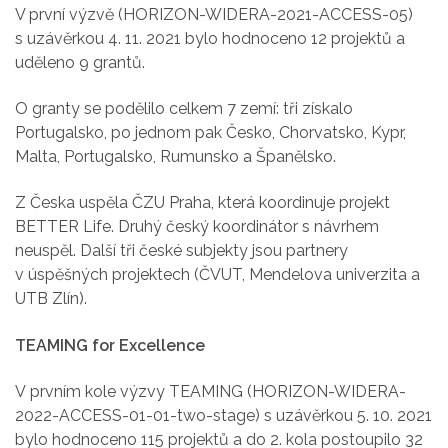
V první výzvě (
HORIZON-WIDERA-2021-ACCESS-05)
s uzávěrkou
4. 11. 2021 bylo hodnoceno 12 projektů a
uděleno 9 grantů.
O granty se podělilo celkem 7 zemí: tři získalo
Portugalsko, po jednom pak Česko, Chorvatsko, Kypr,
Malta, Portugalsko, Rumunsko a Španělsko.
Z Česka uspěla ČZU Praha, která koordinuje projekt
BETTER Life. Druhý český koordinátor s návrhem
neuspěl. Další tři české subjekty jsou partnery
v úspěšných projektech (ČVUT, Mendelova univerzita a
UTB Zlín).
TEAMING for Excellence
V prvním kole výzvy TEAMING (HORIZON-WIDERA-
2022-ACCESS-01-01-two-stage) s uzávěrkou
5. 10. 2021
bylo hodnoceno 115 projektů a do 2. kola postoupilo 32