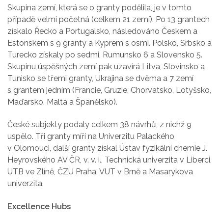
Skupina zemí, která se o granty podělila, je v tomto
případě velmi početná (celkem 21 zemí). Po 13 grantech
získalo Řecko a Portugalsko, následováno Českem a
Estonskem s 9 granty a Kyprem s osmi. Polsko, Srbsko a
Turecko získaly po sedmi, Rumunsko 6 a Slovensko 5.
Skupinu úspěšných zemí pak uzavírá Litva, Slovinsko a
Tunisko se třemi granty, Ukrajina se dvěma a 7 zemí
s grantem jedním (Francie, Gruzie, Chorvatsko, Lotyšsko,
Maďarsko, Malta a Španělsko).
České subjekty podaly celkem 38 návrhů, z nichž 9
uspělo. Tři granty míří na Univerzitu Palackého
v Olomouci, další granty získal Ústav fyzikální chemie J.
Heyrovského AV ČR, v. v. i., Technická univerzita v Liberci,
UTB ve Zlíně, ČZU Praha, VUT v Brně a Masarykova
univerzita.
Excellence Hubs