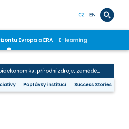
CZ
EN
rizontu Evropa a ERA
E-learning
Klastr 6 - potraviny, bioekonomika, přírodní zdroje, zemědělství a životní prostředí
iciativy
Poptávky institucí
Success Stories