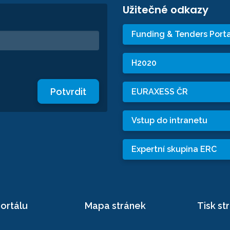
Užitečné odkazy
Funding & Tenders Porta
H2020
Potvrdit
EURAXESS ČR
Vstup do intranetu
Expertní skupina ERC
ortálu
Mapa stránek
Tisk st