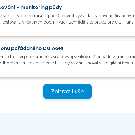
ování - monitoring půdy
v rámci evropské mise k půdě) otevřel výzvu kaskádového financová
 testována v reálných podmínkách zemědělské praxe. projekt: Transfo
tonu pořádaného DG AGRI
 ředitelství pro zemědělství a rozvoj venkova. V případě zájmu je mož
bornými znalostmi z celé EU, aby vyvinuli inovativní digitální řešení,.
Zobrazit vše