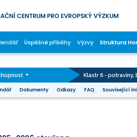
MAČNÍ CENTRUM PRO EVROPSKÝ VÝZKUM
lendář
Úspěšné příběhy
Výzvy
Struktura Ho
schopnost
ndář
Dokumenty
Odkazy
FAQ
Související in