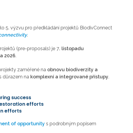
elo 5. výzvu pro předkládání projektů
BiodivConnect
connectivity
.
rojektů (pre-proposals) je 7
.
listopadu
na 2026
.
projekty zaměřené na
obnovu biodiverzity a
 s důrazem na
komplexní a integrované přístupy
.
uring success
restoration efforts
on efforts
ent of opportunity
s podrobným popisem