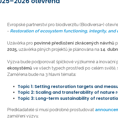
2025–2026 otevřena
Evropské partnerství pro biodiverzitu (Biodiversa+) otevř
-
Restoration of ecosystem functioning, integrity, and 
Uzávěrka pro
povinné předložení zkrácených návrhů
p
2025,
uzávěrka plných projektů je plánována na
14. dub
Výzva bude podporovat
špičkové výzkumné a inovační 
ekosystémů
ve všech typech prostředí po celém světě,
Zaměřena bude na 3 hlavní témata:
Topic 1: Setting restoration targets and meas
Topic 2: Scaling and transferability of nature 
Topic 3: Long-term sustainability of restorati
Předkladatelé si musí podrobně prostudovat
announcem
zaměření výzvy.