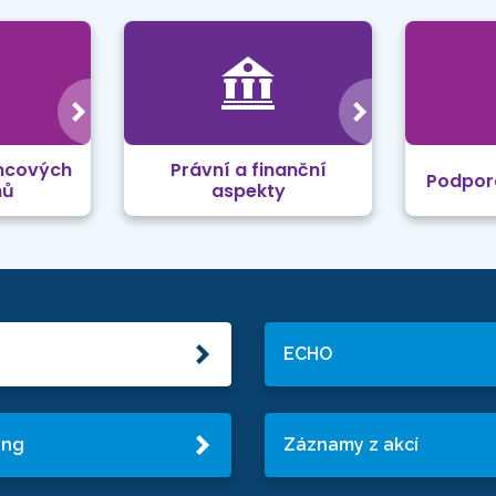
mcových
Právní a finanční
Podpor
mů
aspekty
ECHO
ing
Záznamy z akcí