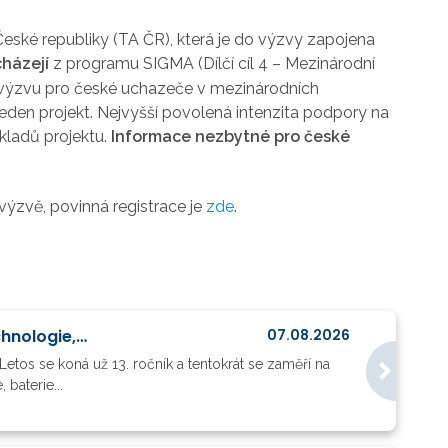
eské republiky (TA ČR), která je do výzvy zapojena
házejí
z programu SIGMA (Dílčí cíl 4 – Mezinárodní
 výzvu pro české uchazeče v mezinárodních
 jeden projekt. Nejvyšší povolená intenzita podpory na
kladů projektu.
I
nformace nezbytné pro české
 výzvě, povinná registrace je
zde
.
Partnerská burza KETs - výroba, cirkularita, materiály, energetika, AI, digitální technologie, baterie a vodík
07.08.2026
etos se koná už 13. ročník a tentokrát se zaměří na
 baterie...