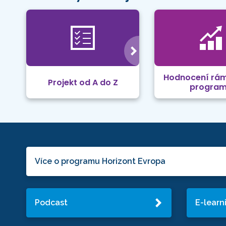
Hodnocení rá
Projekt od A do Z
progra
Více o programu Horizont Evropa
Podcast
E-learn