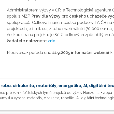
Administrátorem výzvy v ČR je Technologická agentura Č
spolu s MŽP.
Pravidla výzvy pro českého uchazeče vyc
spolupráce).
Celková finanční částka podpory TA ČR na
projektech je 1 mil. eur, z toho maximálně 170 000 eur na
českou stranu projektu je 80 % celkových způsobilých ná
žadatele
naleznete
zde
.
Biodiversa+ pořádá dne
11.9.2025
informační webinář
k
ce pro vznik řešitelských týmů projektů do výzev Horizontu Evropa. L
sl a výroba, materiály, cirkularita, robotika, AI, digitální technologie,