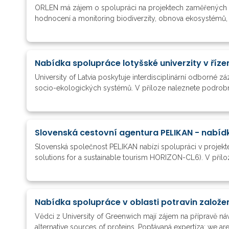
ORLEN má zájem o spolupráci na projektech zaměřených na p
hodnocení a monitoring biodiverzity, obnova ekosystémů, Liv
Nabídka spolupráce lotyšské univerzity v říz
University of Latvia poskytuje interdisciplinární odborné 
socio-ekologických systémů. V příloze naleznete podrobné
Slovenská cestovní agentura PELIKAN - nabí
Slovenská společnost PELIKAN nabízí spolupráci v projektec
solutions for a sustainable tourism HORIZON-CL6). V příl
Nabídka spolupráce v oblasti potravin založen
Vědci z University of Greenwich mají zájem na přípravě
alternative sources of proteins. Poptávaná expertíza: we a