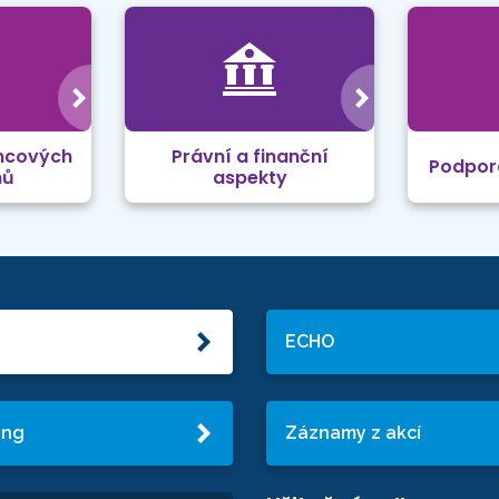
mcových
Právní a finanční
Podpor
mů
aspekty
ECHO
ing
Záznamy z akcí