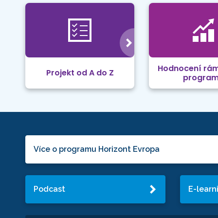
Hodnocení rá
Projekt od A do Z
progra
Více o programu Horizont Evropa
Podcast
E-learn