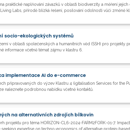
raktické naplňování závazků v oblasti biodiverzity a měření jejich d
ing Labs, přírodě blízká řešení, posilování odolnosti vůči změně klimat
ení socio-ekologických systémů
zázemí v oblasti společenských a humanitních věd (SSH) pro projekty 
 informace včetně témat zájmu v klastru 6.
dka implementace AI do e-commerce
h připravovaných do výzev Klastru 4 (igitalisation Services for the 
oze naleznete podrobnou nabídku včetně kontaktů.
ých na alternativních zdrojích bílkovin
 návrh projektu pro téma HORIZON-CL6-2024-FARM2FORK-01-7: Impact
re seeking expertise on techno-economics of alternative protein-based 