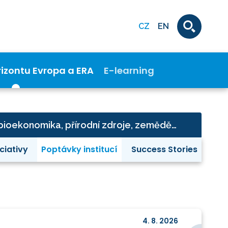
CZ
EN
rizontu Evropa a ERA
E-learning
Klastr 6 - potraviny, bioekonomika, přírodní zdroje, zemědělství a životní prostředí
iciativy
Poptávky institucí
Success Stories
4. 8. 2026