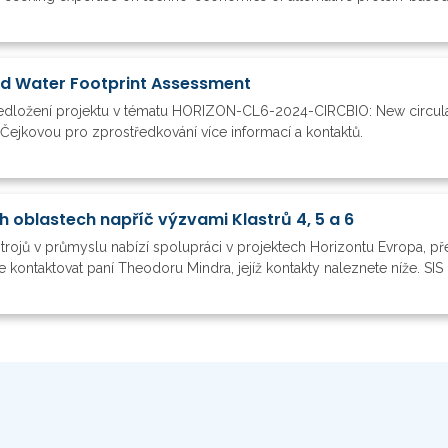
nd Water Footprint Assessment
ředložení projektu v tématu HORIZON-CL6-2024-CIRCBIO: New circular
Čejkovou pro zprostředkování více informací a kontaktů.
h oblastech napříč výzvami Klastrů 4, 5 a 6
trojů v průmyslu nabízí spolupráci v projektech Horizontu Evropa, př
ontaktovat paní Theodoru Mindra, jejíž kontakty naleznete níže. SIS h