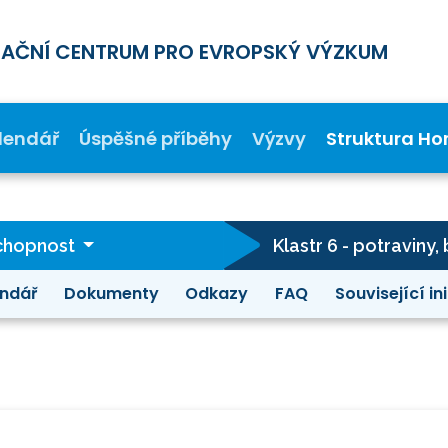
MAČNÍ CENTRUM PRO EVROPSKÝ VÝZKUM
lendář
Úspěšné příběhy
Výzvy
Struktura Ho
schopnost
ndář
Dokumenty
Odkazy
FAQ
Související in