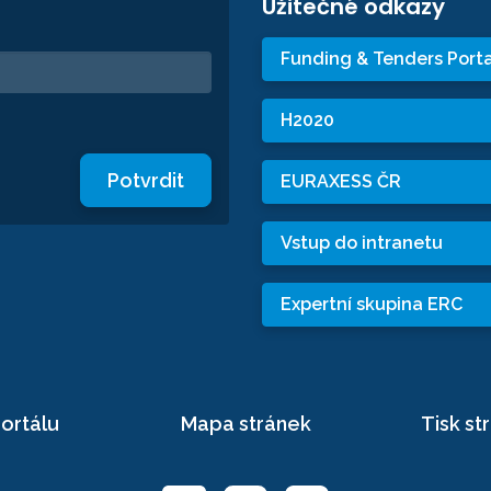
Užitečné odkazy
Funding & Tenders Porta
H2020
Potvrdit
EURAXESS ČR
Vstup do intranetu
Expertní skupina ERC
ortálu
Mapa stránek
Tisk st