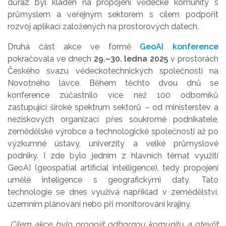
důraz byl kladen na propojení vědecké komunity s
průmyslem a veřejným sektorem s cílem podpořit
rozvoj aplikací založených na prostorových datech.
Druhá část akce ve formě
GeoAI konference
pokračovala ve dnech
29.–30. ledna 2025
v prostorách
Českého svazu vědeckotechnických společností na
Novotného lávce. Během těchto dvou dnů se
konference zúčastnilo více než 100 odborníků
zastupující široké spektrum sektorů – od ministerstev a
neziskových organizací přes soukromé podnikatele,
zemědělské výrobce a technologické společnosti až po
výzkumné ústavy, univerzity a velké průmyslové
podniky. I zde bylo jedním z hlavních témat využití
GeoAI (geospatial artificial intelligence), tedy propojení
umělé inteligence s geografickými daty. Tato
technologie se dnes využívá například v zemědělství,
územním plánování nebo při monitorování krajiny.
„
Cílem akce bylo propojit odbornou komunitu a otevřít