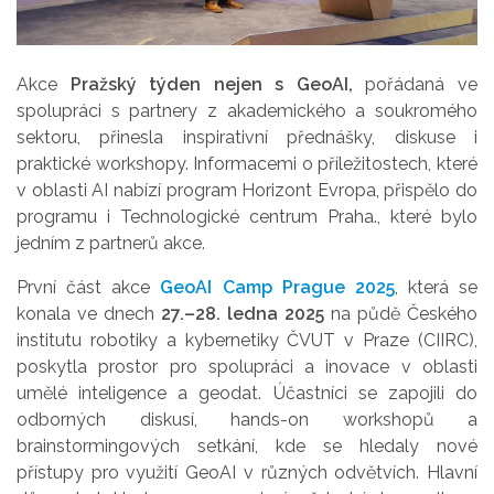
Akce
Pražský týden nejen s GeoAI,
pořádaná ve
spolupráci s partnery z akademického a soukromého
sektoru, přinesla inspirativní přednášky, diskuse i
praktické workshopy. Informacemi o
příležitostech, které
v oblasti AI nabízí program Horizont Evropa, přispělo do
programu i Technologické centrum Praha., které bylo
jedním z partnerů akce.
První část akce
GeoAI Camp Prague 2025
, která se
konala ve dnech
27.–28. ledna 2025
na půdě Českého
institutu robotiky a kybernetiky ČVUT v Praze (CIIRC),
poskytla prostor pro spolupráci a inovace v oblasti
umělé inteligence a geodat. Účastníci se zapojili do
odborných diskusí, hands-on workshopů a
brainstormingových setkání, kde se hledaly nové
přístupy pro využití GeoAI v různých odvětvích. Hlavní