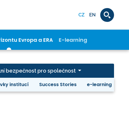
CZ
EN
rizontu Evropa a ERA
E-learning
ivilní bezpečnost pro společnost
vky institucí
Success Stories
e-learning