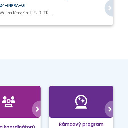
024-INFRA-01
čet na téma/ mil. EUR TRL...
Rámcový program
a koordinátorů