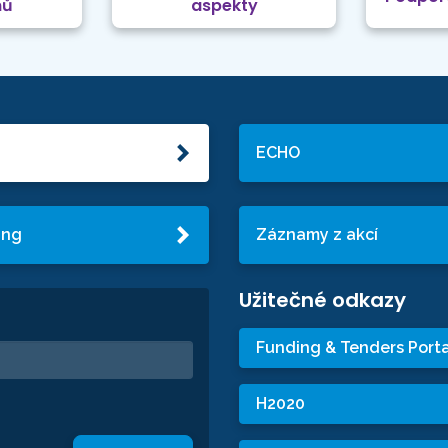
mů
aspekty
ECHO
ing
Záznamy z akcí
Užitečné odkazy
Funding & Tenders Porta
H2020