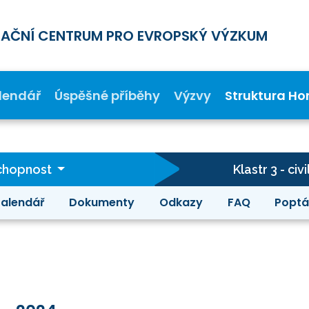
MAČNÍ CENTRUM PRO EVROPSKÝ VÝZKUM
lendář
Úspěšné příběhy
Výzvy
Struktura Ho
schopnost
Klastr 3 - c
alendář
Dokumenty
Odkazy
FAQ
Poptá