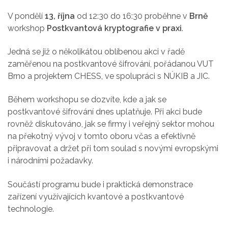
V pondělí
13, října
od 12:30 do 16:30 proběhne v
Brně
workshop
Postkvantová kryptografie v praxi
.
Jedná se již o několikátou oblíbenou akci v řadě
zaměřenou na postkvantové šifrování, pořádanou VUT
Brno a projektem CHESS, ve spolupráci s NÚKIB a JIC.
Během workshopu se dozvíte, kde a jak se
postkvantové šifrování dnes uplatňuje. Při akci bude
rovněž diskutováno, jak se firmy i veřejný sektor mohou
na překotný vývoj v tomto oboru včas a efektivně
připravovat a držet při tom soulad s novými evropskými
i národními požadavky.
Součástí programu bude i praktická demonstrace
zařízení využívajících kvantové a postkvantové
technologie.