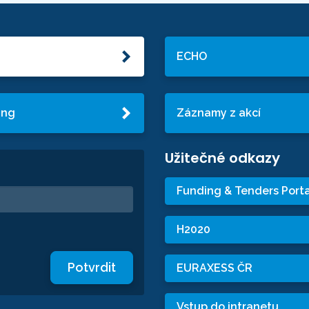
ECHO
ing
Záznamy z akcí
Užitečné odkazy
Funding & Tenders Porta
H2020
Potvrdit
EURAXESS ČR
Vstup do intranetu