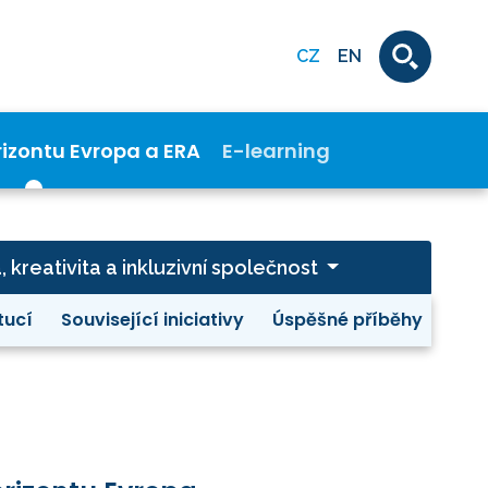
CZ
EN
rizontu Evropa a ERA
E-learning
a, kreativita a inkluzivní společnost
tucí
Související iniciativy
Úspěšné příběhy