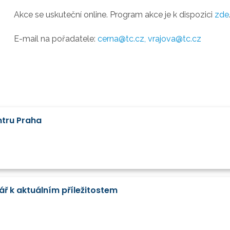
Akce se uskuteční online. Program akce je k dispozici
zde
E-mail na pořadatele:
cerna@tc.cz,
vrajova@tc.cz
ntru Praha
ář k aktuálním příležitostem