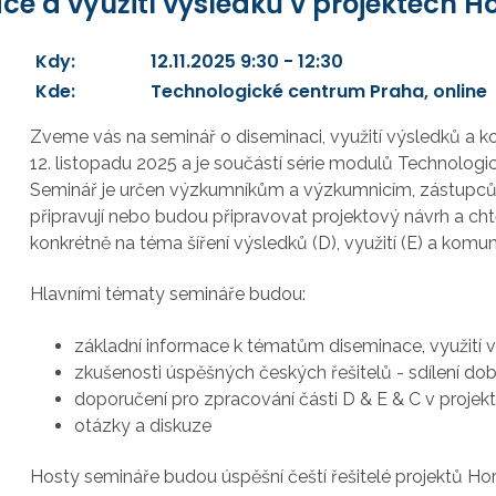
e a využití výsledků v projektech H
Kdy:
12.11.2025 9:30 - 12:30
Kde:
Technologické centrum Praha, online
Zveme vás na seminář o diseminaci, využití výsledků a
k
12. listopadu 2025 a je součástí
série modulů Technologic
Seminář je určen
výzkumníkům a výzkumnicím, zástupcům 
připravují nebo budou připravovat projektový návrh a chtě
konkrétně na téma šíření výsledků (D), využití (E) a komuni
Hlavními tématy semináře budou:
základní informace k tématům diseminace, využití
zkušenosti úspěšných českých řešitelů - sdílení do
doporučení pro zpracování části D & E & C v proje
otázky a diskuze
Hosty semináře budou úspěšní čeští řešitelé projektů Ho