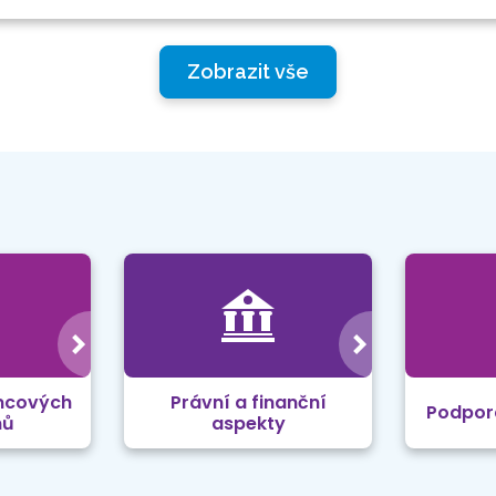
Zobrazit vše
mcových
Právní a finanční
Podpor
mů
aspekty