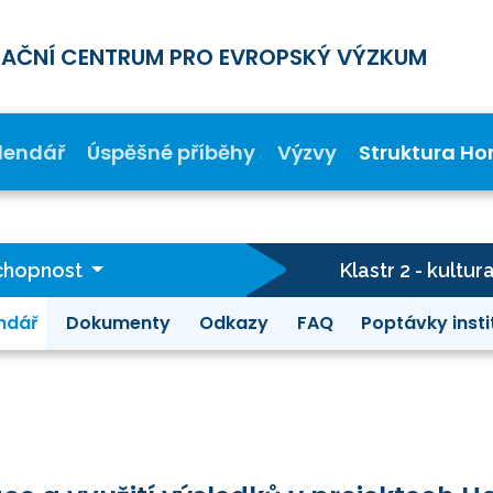
MAČNÍ CENTRUM PRO EVROPSKÝ VÝZKUM
lendář
Úspěšné příběhy
Výzvy
Struktura Ho
schopnost
Klastr 2 - kultur
ndář
Dokumenty
Odkazy
FAQ
Poptávky insti