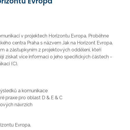
orizontu Evropa
omunikaci
v
projektech Horizontu Evropa. Proběhne
kého centra Praha s názvem Jak na Horizont Evropa.
a zástupkyním z projektových oddělení, kteří
jí získat více informací o jeho specifických částech -
kaci (C).
 výsledků a komunikace
bré praxe pro oblast D & E & C
ktových návrzích
rizontu Evropa.