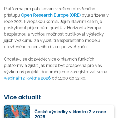
P
latforma pro publikování v režimu otevřeného
přístupu
Open Research Europe (ORE)
byla zřízena v
roce 2021 Evropskou komisí. Jejím hlavním cílem je
poskytnout příjemcům grantů z Horizontu Evropa
bezplatnou a rychlou možnost publikovat výsledky
jejich výzkumu, za využití
transparentního modelu
otevřeného recenzního řízení po zveřejnění.
Chcete-li se dozvědět více o hlavních funkcích
platformy
a zjistit, jak může být prospěšná pro váš
výzkumný projekt, doporučujeme zaregistrovat se na
webinář
12. května 2026
od 11:00 do 12:30.
Více aktualit
České výsledky v klastru 2 v roce
2025