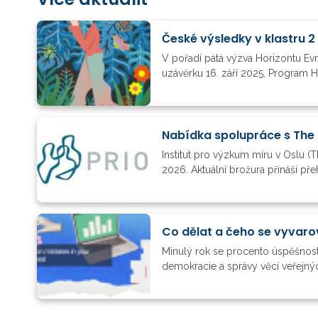
České výsledky v klastru 2
V pořadí pátá výzva Horizontu Ev
uzávěrku 16. září 2025. Program H
Nabídka spolupráce s The 
Institut pro výzkum míru v Oslu (T
2026. Aktuální brožura přináší př
Co dělat a čeho se vyvaro
Minulý rok se procento úspěšnosti
demokracie a správy věcí veřejnýc