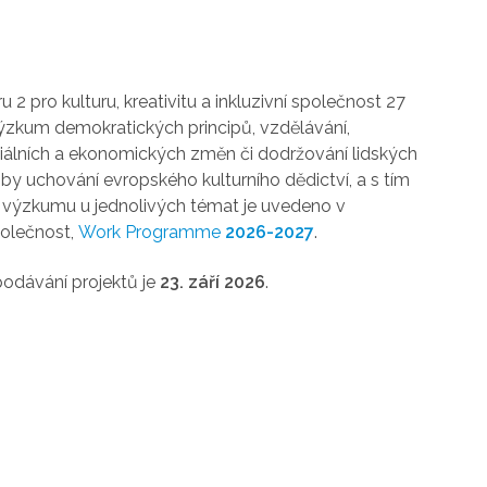
2 pro kulturu, kreativitu a inkluzivní společnost 27
výzkum demokratických principů, vzdělávání,
ociálních a ekonomických změn či dodržování lidských
by uchování evropského kulturního dědictví, a s tím
 výzkumu u jednolivých témat je uvedeno v
polečnost,
Work Programme
2026-2027
.
podávání projektů je
23. září 2026
.