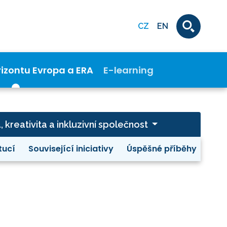
CZ
EN
rizontu Evropa a ERA
E-learning
a, kreativita a inkluzivní společnost
tucí
Související iniciativy
Úspěšné příběhy