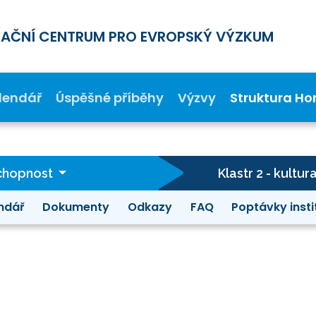
MAČNÍ CENTRUM PRO EVROPSKÝ VÝZKUM
lendář
Úspěšné příběhy
Výzvy
Struktura Ho
schopnost
Klastr 2 - kultur
ndář
Dokumenty
Odkazy
FAQ
Poptávky insti