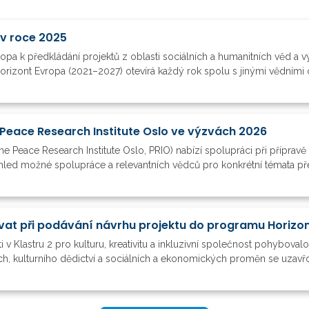
 v roce 2025
ropa k předkládání projektů z oblasti sociálních a humanitních věd a
orizont Evropa (2021–2027) otevírá každý rok spolu s jinými vědními o
Peace Research Institute Oslo ve výzvách 2026
he Peace Research Institute Oslo, PRIO) nabízí spolupráci při příprav
ehled možné spolupráce a relevantních vědců pro konkrétní témata pře
vat při podávání návrhu projektu do programu Horizo
 v Klastru 2 pro kulturu, kreativitu a inkluzivní společnost pohybo
h, kulturního dědictví a sociálních a ekonomických proměn se uzavřou 