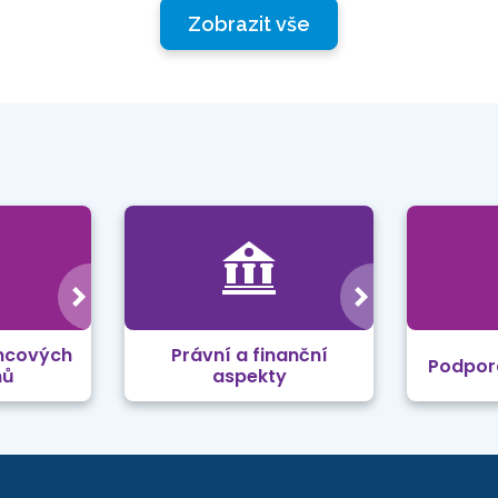
Zobrazit vše
mcových
Právní a finanční
Podpor
mů
aspekty