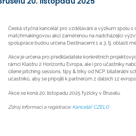
Bruselu 20. listopadu 2025
Česká styčná kancelář pro vzdělávání a výzkum spolu s 
matchmakingovou akci zaměřenou
na nadcházející výzv
spolupráce budou určena
Destinacemi 1 a 3, tj.
oblastí mé
Akce je určena pro předkladatele konkrétních projektovýc
rámci K
lastru 2
Horizontu Evropa, ale i
pro účastníky nabíz
cílené pitching sessions, tipy & triky od NCP, bilaterální s
účastníků, aby se připojili k partnerům z dalších 12 evrop
Akce se koná 20. listopadu 2025 fyzicky v Bruselu.
Zdroj informací a registrace:
Kancelář CZELO