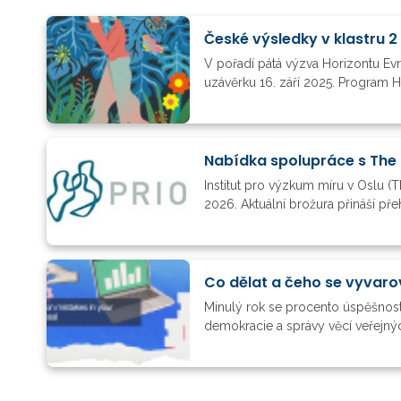
České výsledky v klastru 2
V pořadí pátá výzva Horizontu Ev
uzávěrku 16. září 2025. Program H
Nabídka spolupráce s The 
Institut pro výzkum míru v Oslu (T
2026. Aktuální brožura přináší př
Co dělat a čeho se vyvaro
Minulý rok se procento úspěšnosti
demokracie a správy věcí veřejnýc