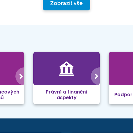
Zobrazit vše
mcových
Právní a finanční
Podpor
mů
aspekty