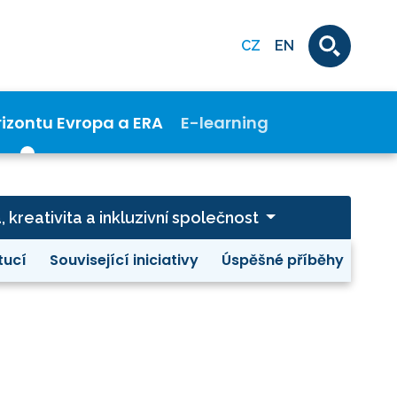
CZ
EN
rizontu Evropa a ERA
E-learning
a, kreativita a inkluzivní společnost
tucí
Související iniciativy
Úspěšné příběhy