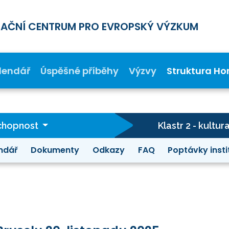
MAČNÍ CENTRUM PRO EVROPSKÝ VÝZKUM
lendář
Úspěšné příběhy
Výzvy
Struktura Ho
schopnost
Klastr 2 - kultur
ndář
Dokumenty
Odkazy
FAQ
Poptávky insti