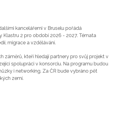
dalšími kancelářemi v Bruselu pořádá
y Klastru 2 pro období
2026 - 2027. Témata
dií, migrace a vzdělávání.
h záměrů, kteří hledají
partnery pro svůj projekt v
ející spolupráci v konsorciu.
Na programu budou
chůzky i networking.
Za ČR bude vybráno pět
ských zemí.