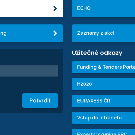
ECHO
ing
Záznamy z akcí
Užitečné odkazy
Funding & Tenders Porta
H2020
Potvrdit
EURAXESS ČR
Vstup do intranetu
Expertní skupina ERC