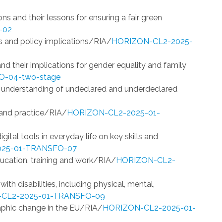
ions and their lessons for ensuring a fair green
-02
ts and policy implications/RIA/
HORIZON-CL2-2025-
and their implications for gender equality and family
-04-two-stage
r understanding of undeclared and underdeclared
 and practice/RIA/
HORIZON-CL2-2025-01-
ital tools in everyday life on key skills and
025-01-TRANSFO-07
ucation, training and work/RIA/
HORIZON-CL2-
h disabilities, including physical, mental,
CL2-2025-01-TRANSFO-09
raphic change in the EU/RIA/
HORIZON-CL2-2025-01-