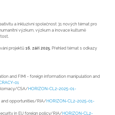
eativitu a inkluzivní společnost 31 nových témat pro
 humanitní výzkum, výzkum a inovace kulturně
tost.
vání projektů
16. září 2025
. Přehled témat s odkazy
tion and FIMI - foreign information manipulation and
CRACY-01
diplomacy/CSA/
HORIZON-CL2-2025-01-
s and opportunities/RIA/
HORIZON-CL2-2025-01-
curity in EU foreign policy/RIA/
HORIZON-CL2-