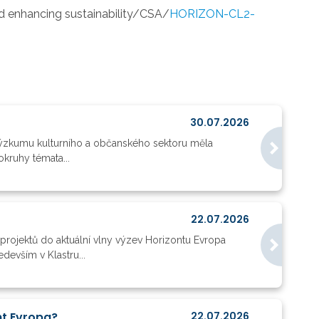
nd enhancing sustainability/CSA/
HORIZON-CL2-
30.07.2026
 výzkumu kulturního a občanského sektoru měla
kruhy témata...
22.07.2026
ě projektů do aktuální vlny výzev Horizontu Evropa
devším v Klastru...
nt Evropa?
22.07.2026