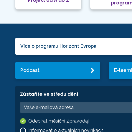
Projekt od A do Z
progra
Více o programu Horizont Evropa
Podcast
E-learn
Zůstaňte ve středu dění
Odebírat měsíční Zpravodaj
Informovat o aktuálních novinkách