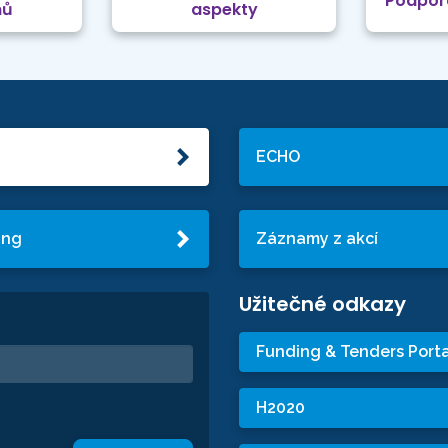
Podpor
mů
aspekty
ECHO
ing
Záznamy z akcí
Užitečné odkazy
Funding & Tenders Porta
H2020