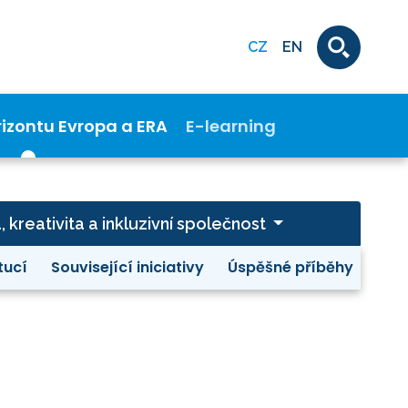
CZ
EN
rizontu Evropa a ERA
E-learning
a, kreativita a inkluzivní společnost
tucí
Související iniciativy
Úspěšné příběhy