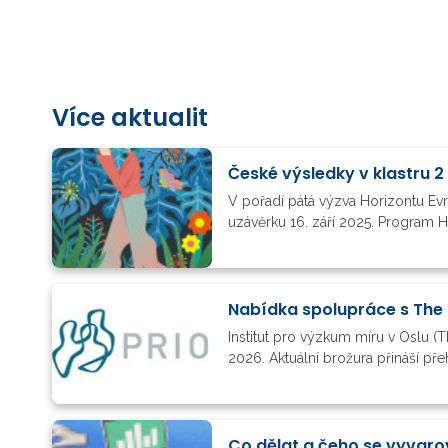
Více aktualit
České výsledky v klastru 2
V pořadí pátá výzva Horizontu Ev
uzávěrku 16. září 2025. Program H
Nabídka spolupráce s The 
Institut pro výzkum míru v Oslu (T
2026. Aktuální brožura přináší př
Co dělat a čeho se vyvaro