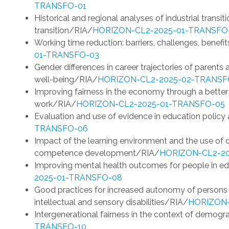
TRANSFO-01
Historical and regional analyses of industrial transit
transition/RIA/
HORIZON-CL2-2025-01-TRANSFO
Working time reduction: barriers, challenges, benefi
01-TRANSFO-03
Gender differences in career trajectories of parents 
well-being/RIA/
HORIZON-CL2-2025-02-TRANSFO
Improving fairness in the economy through a bette
work/RIA/
HORIZON-CL2-2025-01-TRANSFO-05
Evaluation and use of evidence in education policy
TRANSFO-06
Impact of the learning environment and the use of dig
competence development/RIA/
HORIZON-CL2-2
Improving mental health outcomes for people in ed
2025-01-TRANSFO-08
Good practices for increased autonomy of persons wit
intellectual and sensory disabilities/RIA/
HORIZON-
Intergenerational fairness in the context of demog
TRANSFO-10