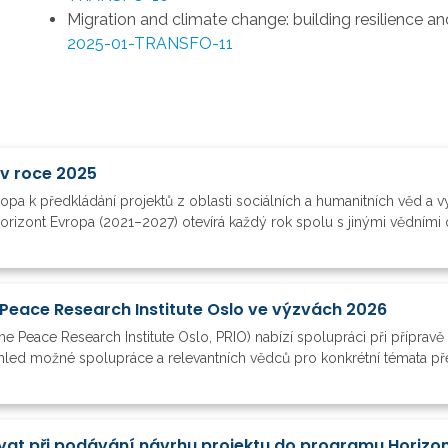
Migration and climate change: building resilience a
2025-01-TRANSFO-11
 v roce 2025
ropa k předkládání projektů z oblasti sociálních a humanitních věd a
orizont Evropa (2021–2027) otevírá každý rok spolu s jinými vědními o
Peace Research Institute Oslo ve výzvách 2026
he Peace Research Institute Oslo, PRIO) nabízí spolupráci při příprav
ehled možné spolupráce a relevantních vědců pro konkrétní témata pře
vat při podávání návrhu projektu do programu Horizo