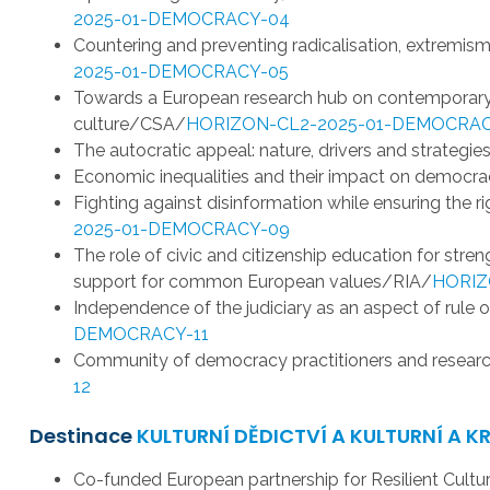
2025-01-DEMOCRACY-04
Countering and preventing radicalisation, extremis
2025-01-DEMOCRACY-05
Towards a European research hub on contemporary 
culture/CSA/
HORIZON-CL2-2025-01-DEMOCRA
The autocratic appeal: nature, drivers and strategi
Economic inequalities and their impact on democr
Fighting against disinformation while ensuring the 
2025-01-DEMOCRACY-09
The role of civic and citizenship education for stre
support for common European values/RIA/
HORIZ
Independence of the judiciary as an aspect of rule
DEMOCRACY-11
Community of democracy practitioners and resea
12
Destinace
KULTURNÍ DĚDICTVÍ A KULTURNÍ A K
Co-funded European partnership for Resilient Cu