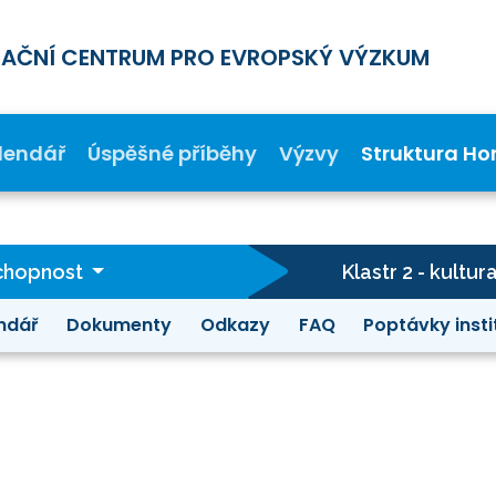
MAČNÍ CENTRUM PRO EVROPSKÝ VÝZKUM
lendář
Úspěšné příběhy
Výzvy
Struktura Ho
schopnost
Klastr 2 - kultur
ndář
Dokumenty
Odkazy
FAQ
Poptávky insti