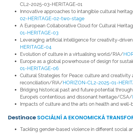
CL2-2025-03-HERITAGE-01
Innovative approaches to intangible cultural heritag
02-HERITAGE-02-two-stage
A European Collaborative Cloud for Cultural Herita
01-HERITAGE-03
Leveraging artificial intelligence for creativity-driv
HERITAGE-04
Evolution of culture in a virtualising world/RIA/
HOR
Europe as a global powerhouse of design for sust
01-HERITAGE-06
Cultural Strategies for Peace: culture and creativity
reconciliation/RIA/
HORIZON-CL2-2025-01-HERI
Bridging historical past and future potential throug
Europe’s contentious and dissonant heritage/CSA/
Impacts of culture and the arts on health and wel
Destinace
SOCIÁLNÍ A EKONOMICKÁ TRANSF
Tackling gender-based violence in different socia