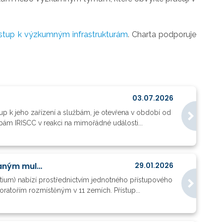
ístup k výzkumným infrastrukturám
. Charta podporuje
03.07.2026
tup k jeho zařízení a službám, je otevřena v období od
bám IRISCC v reakci na mimořádné události...
CERIC-ERIC: 24. výzva k předkládání návrhů k nadnárodnímu přístupu k integrovaným multidisciplinárním zařízením pro materiály, biomateriály a nanotechnologie
29.01.2026
rtium) nabízí prostřednictvím jednotného přístupového
atořím rozmístěným v 11 zemích. Přístup...