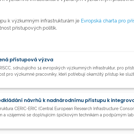
tupu k výzkumným infrastrukturám je
Evropská charta pro př
nost přístupových politik.
hlená přístupová výzva
IRISCC, sdružujícího 14 evropských výzkumných infrastruktur, pro přís
ost pro výzkumné pracovníky, kteří potřebují okamžitý přístup ke služ
struktura CERIC-ERIC (Central European Research Infrastructure Conso
m a vzájemně se doplňujícím špičkovým technikám a podpůrným labor