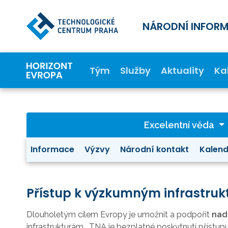
NÁRODNÍ INFOR
Tým
Služby
Aktuality
Ka
Excelentní věda
Informace
Výzvy
Národní kontakt
Kalend
Přístup k výzkumným infrastru
Dlouholetým cílem Evropy je umožnit a podpořit
nadn
infrastrukturám.
TNA je bezplatné poskytnutí přístu