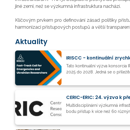
jiné zemi, než se výzkumná infrastruktura nachází.
Klíčovým prvkem pro definování zásad politiky přís
harmonizaci přístupových postupů a větší transparent
Aktuality
IRISCC - kontinuální zryc
Tato kontinuální výzva konsorcia 
2025 do 2028. Jedná se o příležit
Multidisciplinární výzkumná infra
bodu přístup k více než 60 různý