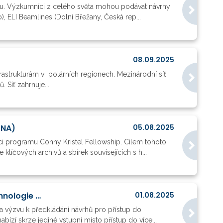
ýzvu. Výzkumníci z celého světa mohou podávat návrhy
), ELI Beamlines (Dolní Břežany, Česká rep...
08.09.2025
rastrukturám v polárních regionech. Mezinárodní síť
 Síť zahrnuje...
TNA)
05.08.2025
mci programu Conny Kristel Fellowship. Cílem tohoto
klíčových archivů a sbírek souvisejících s h...
CERIC-ERIC: Přístupová výzva k zařízením pro materiály, biomateriály a nanotechnologie (TNA)
01.08.2025
a výzvu k předkládání návrhů pro přístup do
bízí skrze jediné vstupní místo přístup do více...