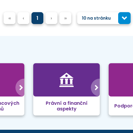
«
‹
1
›
»
10 na stránku
mcových
Právní a finanční
Podpor
mů
aspekty