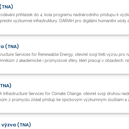
 (TNA)
podávání přihlášek do 4. kola programu nadnárodního přístupu k výzk
 přední výzkumné infrastruktury: DARIAH pro digitální humanitní vědy
va (TNA)
tructure Services for Renewable Energy, otevřel svoji třetí výzvu pro
íkům z akademické i průmyslové sféry, kteří pracují v oblastech, na k
(TNA)
ch Infrastructure Services for Climate Change, otevřel svoji druhou 
m z průmyslu získat přístup ke špičkovým výzkumným službám a zaří
á výzva (TNA)