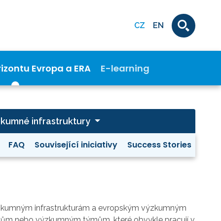
CZ
EN
rizontu Evropa a ERA
E-learning
kumné infrastruktury
FAQ
Související iniciativy
Success Stories
zkumným infrastrukturám a evropským výzkumným
íkům nebo výzkumným týmům, které obvykle pracují v