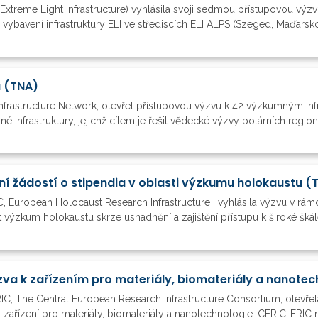
(Extreme Light Infrastructure) vyhlásila svoji sedmou přístupovou v
a vybavení infrastruktury ELI ve střediscích ELI ALPS (Szeged, Maďarsko
a (TNA)
nfrastructure Network, otevřel přístupovou výzvu k 42 výzkumným inf
infrastruktury, jejichž cílem je řešit vědecké výzvy polárních regionů.
ní žádostí o stipendia v oblasti výzkumu holokaustu (
, European Holocaust Research Infrastructure , vyhlásila výzvu v rá
výzkum holokaustu skrze usnadnění a zajištění přístupu k široké škále 
C, The Central European Research Infrastructure Consortium, otevřel
 zařízení pro materiály, biomateriály a nanotechnologie. CERIC-ERIC na