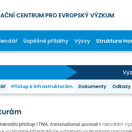
MAČNÍ CENTRUM PRO EVROPSKÝ VÝZKUM
lendář
Úspěšné příběhy
Výzvy
Struktura Ho
Výz
ář
Přístup k infrastrukturám
Dokumenty
Odkazy
kturám
árodní přístup (
TNA, transnational access
)
k národním vý
pu k výzkumné infrastruktuře vybraným výzkumným pracovn