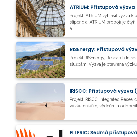
ATRIUM: Přístupová výzva
Projekt ATRIUM vyhlásil výzvu k 
stipendia. ATRIUM propojuje čtyři
a...
RISEnergy: Přístupová výz
Projekt RISEnergy, Research Infras
službám. Výzva je otevřena výzkumn
IRISCC: Přístupová výzva 
Projekt IRISCC, Integrated Resear
výzkumníkům, vědcům a odborníků
ELI ERIC: Sedmá přístupov