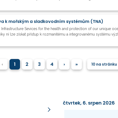
zva k mořským a sladkovodním systémům (TNA)
nfrastructure Sevices for the health and protection of our unique oc
íky ní lze získat přístup k rozmanitému a integrovanému systému výzk
‹
1
2
3
4
›
»
10 na stránku
čtvrtek, 6. srpen 2026