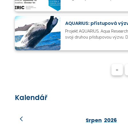
AQUARIUS: přístupová vý
Projekt AQUARIUS, Aqua Research I
svoji druhou přístupovou výzvu. D
«
Kalendář
Srpen
2026