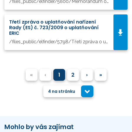
/files_public/elfinder/5800/Memorandum of Understanding for the EOSC Partnership.pdf
Třetí zpráva o uplatňování nařízení
Rady (ES) č. 723/2009 o uplatňování
ERIC
/files_public/elfinder/5798/Třetí zpráva o uplatňování nařízení Rady (ES) č. 7232009 o ERIC.pdf
«
‹
1
2
›
»
4 na stránku
Mohlo by vás zajímat