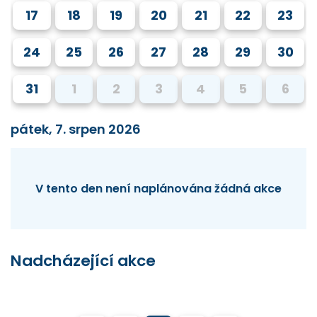
17
18
19
20
21
22
23
24
25
26
27
28
29
30
31
1
2
3
4
5
6
pátek, 7. srpen 2026
V tento den není naplánována žádná akce
Nadcházející akce