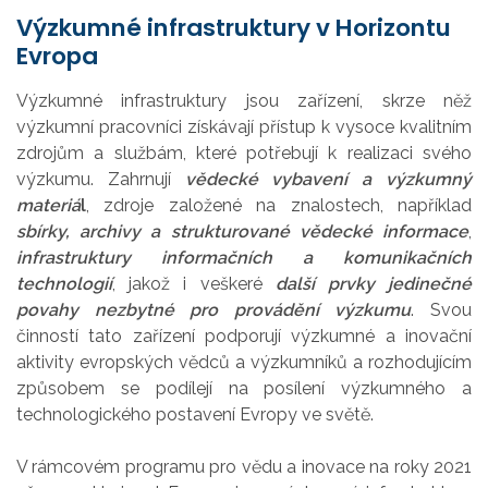
Výzkumné infrastruktury v Horizontu
Evropa
Výzkumné infrastruktury jsou zařízení, skrze něž
výzkumní pracovníci získávají přístup k vysoce kvalitním
zdrojům a službám, které potřebují k realizaci svého
výzkumu. Zahrnují
vědecké vybavení a výzkumný
materiá
l
, zdroje založené na znalostech, například
sbírky, archivy a strukturované vědecké informace
,
infrastruktury informačních a komunikačních
technologií
, jakož i veškeré
další prvky jedinečné
povahy
nezbytné pro provádění výzkumu
. Svou
činností tato zařízení podporují výzkumné a inovační
aktivity evropských vědců a výzkumníků a rozhodujícím
způsobem se podílejí na posílení výzkumného a
technologického postavení Evropy ve světě.
V rámcovém programu pro vědu a inovace na roky 2021