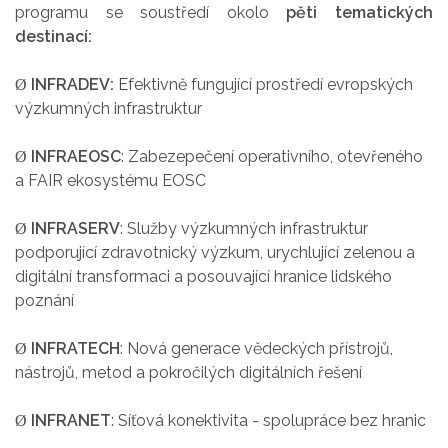
programu se soustředí okolo
pěti tematických
destinací:
INFRADEV:
Efektivně fungující prostředí evropských
Ø
výzkumných infrastruktur
INFRAEOSC
: Zabezepečení operativního, otevřeného
Ø
a FAIR ekosystému EOSC
INFRASERV
: Služby výzkumných infrastruktur
Ø
podporující zdravotnický výzkum, urychlující zelenou a
digitální transformaci a posouvající hranice lidského
poznání
INFRATECH
: Nová generace vědeckých přístrojů,
Ø
nástrojů, metod a pokročilých digitálních řešení
INFRANET
: Síťová konektivita - spolupráce bez hranic
Ø