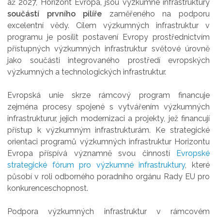
až 2027, Horizont Evropa, jsou výzkumné infrastruktury
součástí prvního pilíře
zaměřeného na podporu
excelentní vědy. Cílem výzkumných infrastruktur v
programu je posílit postavení Evropy prostřednictvím
přístupných výzkumných infrastruktur světové úrovně
jako součásti integrovaného prostředí evropských
výzkumných a technologických infrastruktur.
Evropská unie skrze rámcový program financuje
zejména procesy spojené s vytvářením výzkumných
infrastrukturur, jejich modernizaci a projekty, jež financují
přístup k výzkumným infrastrukturám. Ke strategické
orientaci programů výzkumných infrastruktur Horizontu
Evropa příspívá významně svou činností
Evropské
strategické fórum pro výzkumné infrastruktury
, které
působí v roli odborného poradního orgánu Rady EU pro
konkurenceschopnost.
Podpora výzkumných infrastruktur v rámcovém