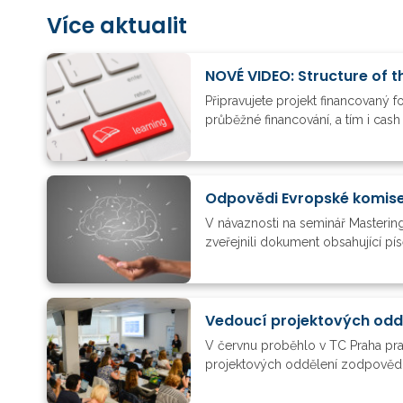
Více aktualit
NOVÉ VIDEO: Structure of t
Připravujete projekt financovaný 
průběžné financování, a tím i cas
V návaznosti na seminář Mastering
zveřejnili dokument obsahující pí
V červnu proběhlo v TC Praha pra
projektových oddělení zodpovědné 