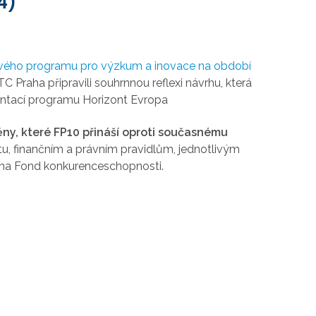
4)
vého programu pro výzkum a inovace na období
C Praha připravili souhrnnou reflexi návrhu, která
mentací programu Horizont Evropa
ěny, které FP10 přináší oproti současnému
u, finančním a právním pravidlům, jednotlivým
ti na Fond konkurenceschopnosti.