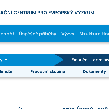
MAČNÍ CENTRUM PRO EVROPSKÝ VÝZKUM
lendář
Úspěšné příběhy
Výzvy
Struktura Ho
ty
Finanční a admini
lendář
Pracovní skupina
Dokumenty