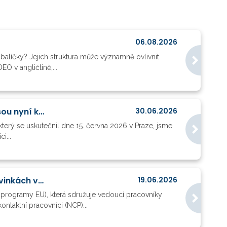
06.08.2026
balíčky? Jejich struktura může významně ovlivnit
O v angličtině,...
Odpovědi Evropské komise na otázky z akce Mastering Horizon Europe Projects jsou nyní k dispozici
30.06.2026
terý se uskutečnil dne 15. června 2026 v Praze, jsme
i...
Vedoucí projektových oddělení, NCP, MŠMT, CZELO a SZ ČR při EU diskutovali o novinkách v HE, FP10 a metodické podpoře projektů
19.06.2026
 programy EU), která sdružuje vedoucí pracovníky
ntaktní pracovníci (NCP)...