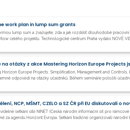
he work plan in lump sum grants
formou lump sum a zvažujete, zda a jak rozdělit dlouhodobé pracovní 
h flow celého projektu. Technologické centrum Praha vydalo NOVÉ VIDE
 Horizon Europe Projects: Simplification, Management and Controls, k
semné odpovědi na otázky účastníků. Během semináře položili účastníc
videlné setkání sítě NINET (Česká národní informační síť pro rámcové
za agendu Horizont Evropa. Setkání tradičně organizovali národní ko