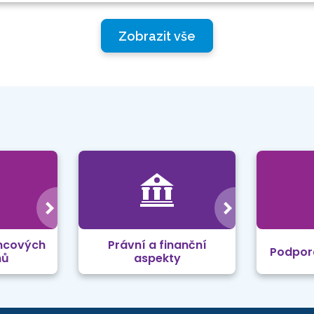
Zobrazit vše
mcových
Právní a finanční
Podpor
mů
aspekty