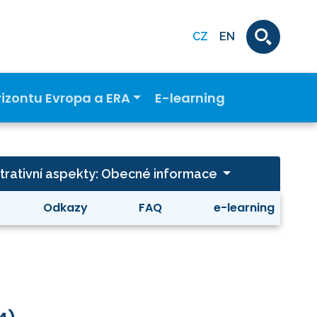
CZ
EN
rizontu Evropa a ERA
E-learning
strativní aspekty: Obecné informace
Odkazy
FAQ
e-learning