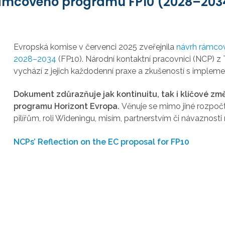
rámcového programu FP10 (2028–203
Evropská komise v červenci 2025 zveřejnila
návrh rámco
2028–2034
(FP10). Národní kontaktní pracovníci (NCP) z T
vychází z jejich každodenní praxe a zkušeností s imple
Dokument zdůrazňuje jak kontinuitu, tak i klíčové zm
programu Horizont Evropa.
Věnuje se mimo jiné rozpočt
pilířům, roli Wideningu, misím, partnerstvím či návaznos
NCPs’ Reflection on the EC proposal for FP10