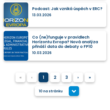
Podcast: Jak vzniká úspěch v ERC?
13.03.2026
Co (ne)funguje v pravidlech
Horizontu Evropa? Nová analýza
přináší data do debaty o FP10
10.03.2026
«
‹
1
2
3
›
»
10 na stránku