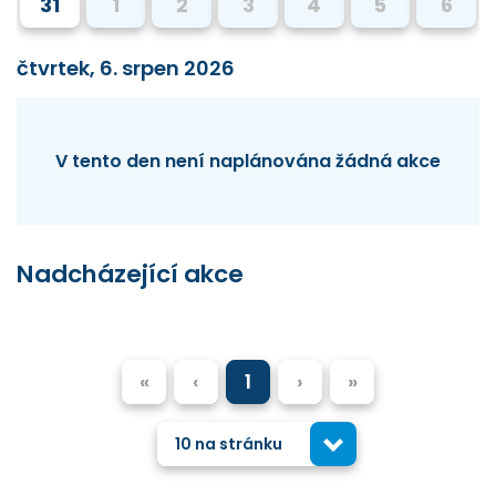
31
1
2
3
4
5
6
čtvrtek, 6. srpen 2026
V tento den není naplánována žádná akce
Nadcházející akce
«
‹
1
›
»
10 na stránku