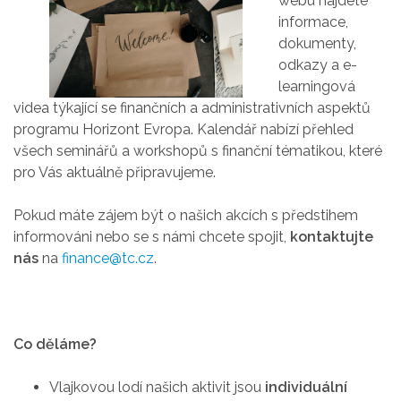
webu najdete
informace,
dokumenty,
odkazy a e-
learningová
videa týkající se finančních a administrativních aspektů
programu Horizont Evropa. Kalendář nabízí přehled
všech seminářů a workshopů s finanční tématikou, které
pro Vás aktuálně připravujeme.
Pokud máte zájem být o našich akcích s předstihem
informováni nebo se s námi chcete spojit,
kontaktujte
nás
na
finance@tc.cz
.
Co děláme?
Vlajkovou lodí našich aktivit jsou
individuální