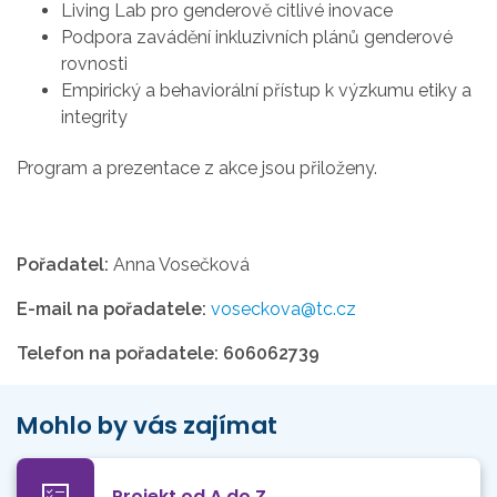
Living Lab pro genderově citlivé inovace
Podpora zavádění inkluzivních plánů genderové
rovnosti
Empirický a behaviorální přístup k výzkumu etiky a
integrity
Program a prezentace z akce jsou přiloženy.
Pořadatel:
Anna Vosečková
E-mail na pořadatele:
voseckova@tc.cz
Telefon na pořadatele:
606062739
Mohlo by vás zajímat
Projekt od A do Z