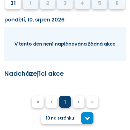
31
1
2
3
4
5
6
pondělí, 10. srpen 2026
V tento den není naplánována žádná akce
Nadcházející akce
«
‹
1
›
»
10 na stránku