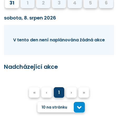
31
1
2
3
4
5
6
sobota, 8. srpen 2026
V tento den není naplánována žádná akce
Nadcházející akce
«
‹
1
›
»
10 na stránku