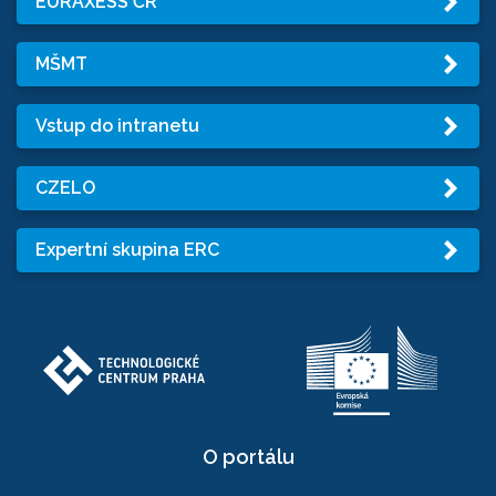
EURAXESS ČR
MŠMT
Vstup do intranetu
CZELO
Expertní skupina ERC
O portálu