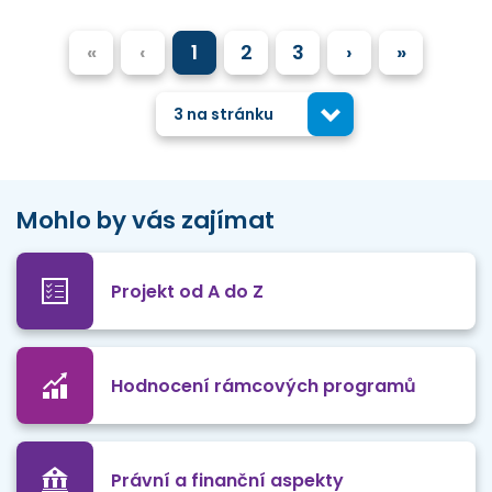
«
‹
1
2
3
›
»
3 na stránku
Mohlo by vás zajímat
Projekt od A do Z
Hodnocení rámcových programů
Právní a finanční aspekty