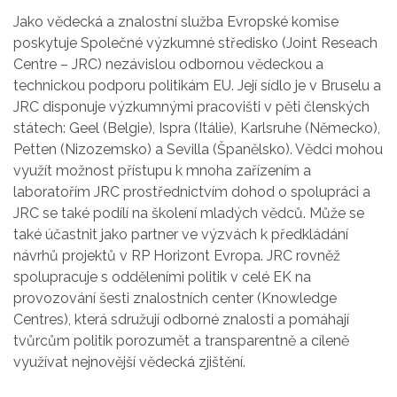
Jako vědecká a znalostní služba Evropské komise
poskytuje Společné výzkumné středisko (Joint Reseach
Centre – JRC) nezávislou odbornou vědeckou a
technickou podporu politikám EU. Její sídlo je v Bruselu a
JRC disponuje výzkumnými pracovišti v pěti členských
státech: Geel (Belgie), Ispra (Itálie), Karlsruhe (Německo),
Petten (Nizozemsko) a Sevilla (Španělsko). Vědci mohou
využít možnost přístupu k mnoha zařízením a
laboratořím JRC prostřednictvím dohod o spolupráci a
JRC se také podílí na školení mladých vědců. Může se
také účastnit jako partner ve výzvách k předkládání
návrhů projektů v RP Horizont Evropa. JRC rovněž
spolupracuje s odděleními politik v celé EK na
provozování šesti znalostních center (Knowledge
Centres), která sdružují odborné znalosti a pomáhají
tvůrcům politik porozumět a transparentně a cíleně
využívat nejnovější vědecká zjištění.