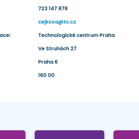
723 147 878
cejkova@tc.cz
ace:
Technologické centrum Praha
Ve Struhách 27
Praha 6
160 00