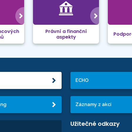
mcových
Právní a finanční
Podpor
mů
aspekty
ECHO
ing
Záznamy z akcí
Užitečné odkazy