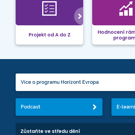
Hodnocení rá
Projekt od A do Z
progra
Více o programu Horizont Evropa
Podcast
E-learn
Zůstaňte ve středu dění