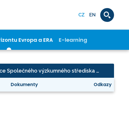
CZ
EN
rizontu Evropa a ERA
E-learning
Nejaderné přímé akce Společného výzkumného střediska
Dokumenty
Odkazy