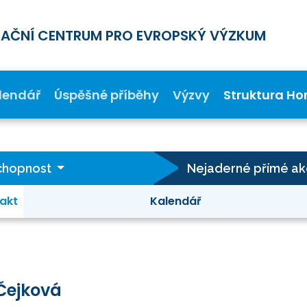
MAČNÍ CENTRUM PRO EVROPSKÝ VÝZKUM
lendář
Úspěšné příběhy
Výzvy
Struktura Ho
schopnost
akt
Kalendář
Čejková