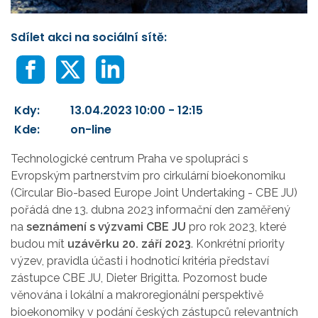
Sdílet akci na sociální sítě:
Kdy:
13.04.2023 10:00 - 12:15
Kde:
on-line
Technologické centrum Praha
ve spolupráci s
Ev
ropským partnerstvím pro cirkulární bioekonomiku
(Circular Bio-based Europe Joint Undertaking - CBE JU)
pořádá dne 13. dubna 2023 informační den zaměřený
na
seznámení s výzvami CBE JU
pro rok 2023, které
budou mít
uzávěrku
20. září 2023
. Konkrétní priority
výzev, pravidla účasti i hodnoticí kritéria představí
zástupce CBE
JU, Dieter Brigitta. Pozor
nost bude
věnována i lokální a makroregionální perspektivě
bioekonomiky v podání českých zástupců relevantních