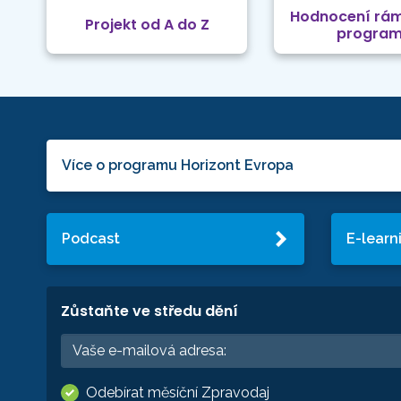
Hodnocení rá
Projekt od A do Z
progra
Více o programu Horizont Evropa
Podcast
E-learn
Zůstaňte ve středu dění
Odebírat měsíční Zpravodaj