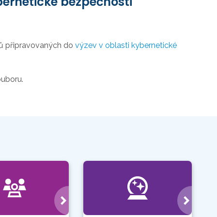
bernetické bezpečnosti
tů připravovaných do
výzev v oblasti kybernetické
ouboru.