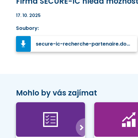
Firma SECURE-IC hledá možnost z
17. 10. 2025
Soubory:
secure-ic-recherche-partenaire.docx
Mohlo by vás zajímat