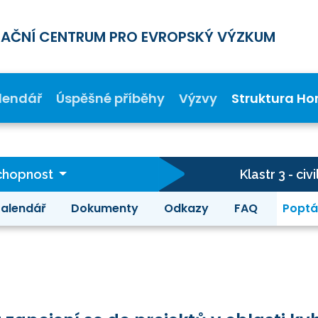
MAČNÍ CENTRUM PRO EVROPSKÝ VÝZKUM
lendář
Úspěšné příběhy
Výzvy
Struktura Ho
schopnost
Klastr 3 - c
alendář
Dokumenty
Odkazy
FAQ
Poptá