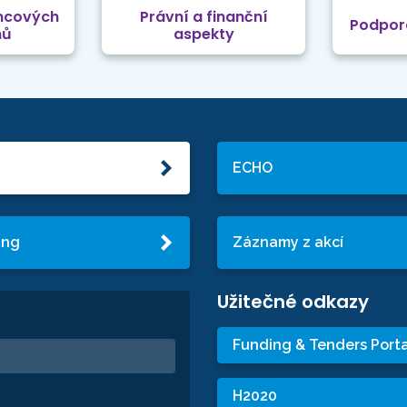
mcových
Právní a finanční
Podpor
mů
aspekty
ECHO
ing
Záznamy z akcí
Užitečné odkazy
Funding & Tenders Porta
H2020