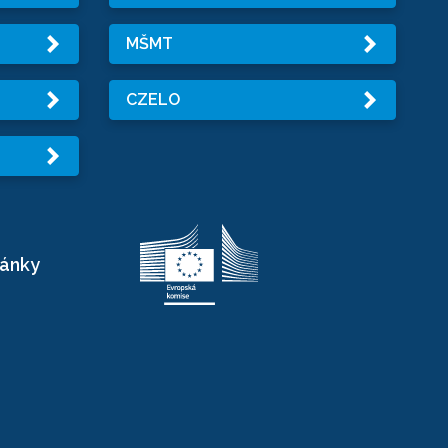
MŠMT
CZELO
ránky