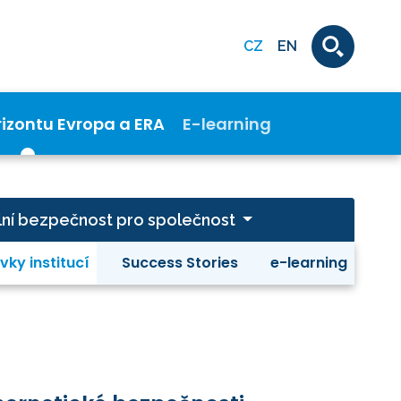
CZ
EN
rizontu Evropa a ERA
E-learning
ivilní bezpečnost pro společnost
vky institucí
Success Stories
e-learning