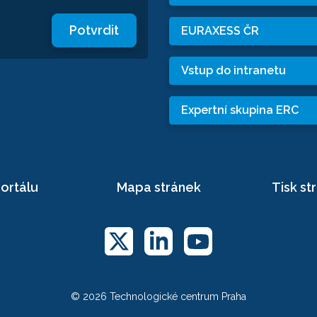
Potvrdit
EURAXESS ČR
Vstup do intranetu
Expertní skupina ERC
ortálu
Mapa stránek
Tisk st
© 2026 Technologické centrum Praha