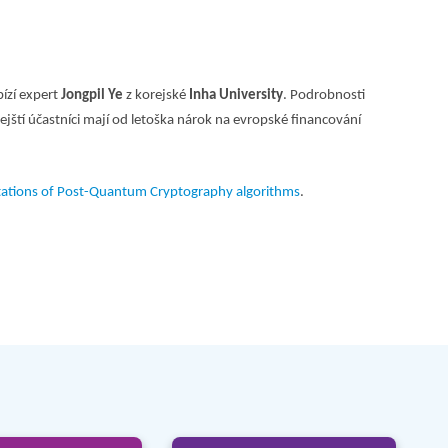
ízí expert
Jongpil Ye
z korejské
Inha University
. Podrobnosti
ejští účastníci mají od letoška nárok na evropské financování
tations of Post-Quantum Cryptography algorithms
.