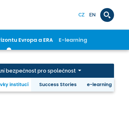
CZ
EN
rizontu Evropa a ERA
E-learning
ivilní bezpečnost pro společnost
vky institucí
Success Stories
e-learning