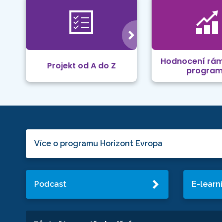
Hodnocení rá
Projekt od A do Z
progra
Více o programu Horizont Evropa
Podcast
E-learn