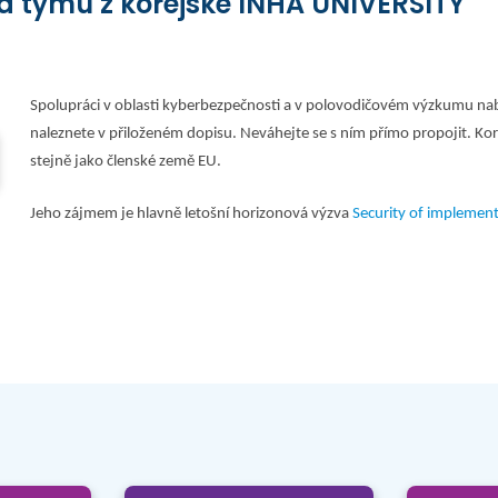
za týmu z korejské INHA UNIVERSITY
Spolupráci v oblasti kyberbezpečnosti a v polovodičovém výzkumu nab
naleznete v přiloženém dopisu.
Neváhejte se s ním přímo propojit.
Kor
stejně jako členské země EU.
Jeho zájmem je hlavně letošní horizonová výzva
Security of implemen