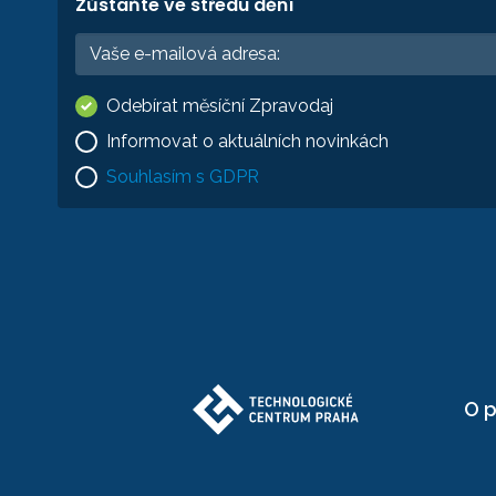
Zůstaňte ve středu dění
Odebírat měsíční Zpravodaj
Informovat o aktuálních novinkách
Souhlasím s GDPR
O p