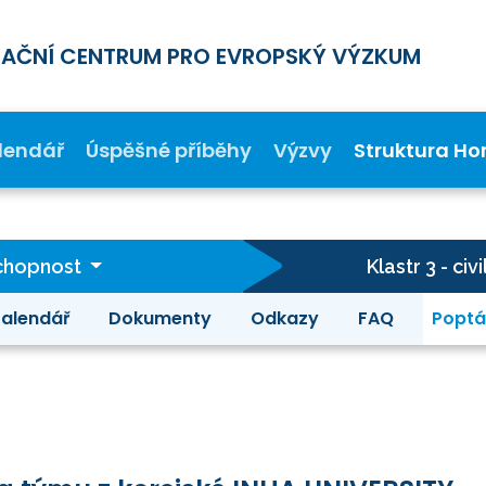
MAČNÍ CENTRUM PRO EVROPSKÝ VÝZKUM
lendář
Úspěšné příběhy
Výzvy
Struktura Ho
schopnost
Klastr 3 - c
alendář
Dokumenty
Odkazy
FAQ
Poptá