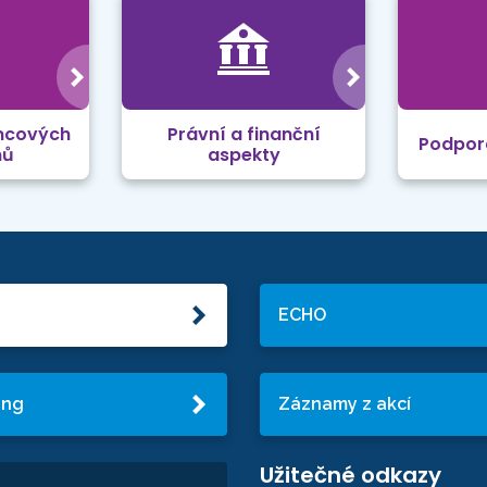
mcových
Právní a finanční
Podpor
mů
aspekty
ECHO
ing
Záznamy z akcí
Užitečné odkazy