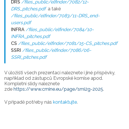
DRS
/files_public/elfinder/7082/12-
DRS_pitches.pdf
a také
/files_public/elfinder/7083/11-DRS_end-
users.pdf
INFRA
/files_public/elfinder/7084/10-
INFRA_pitches.pdf
CS
/files_public/elfinder/7081/15-CS_pitches.pdf
SSRI
/files_public/elfinder/7086/06-
SSRI_pitches.pdf
V úložišti všech prezentací naleznete i jiné příspěvky,
například od zástupců Evropské komise apod.
Kompletní slidy naleznete
zde
https://www.cmine.eu/page/smi2g-2025
.
V případě potřeby nás
kontaktujte
.