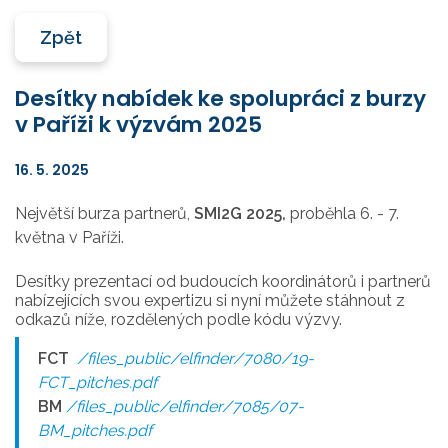
Zpět
Desítky nabídek ke spolupráci z burzy
v Paříži k výzvám 2025
16. 5. 2025
Největší burza partnerů,
SMI2G 2025,
proběhla 6. - 7.
května v Paříži.
Desítky prezentací od budoucích koordinátorů i partnerů
nabízejících svou expertizu si nyní můžete stáhnout z
odkazů níže, rozdělených podle kódu výzvy.
FCT
/files_public/elfinder/7080/19-
FCT_pitches.pdf
BM
/files_public/elfinder/7085/07-
BM_pitches.pdf