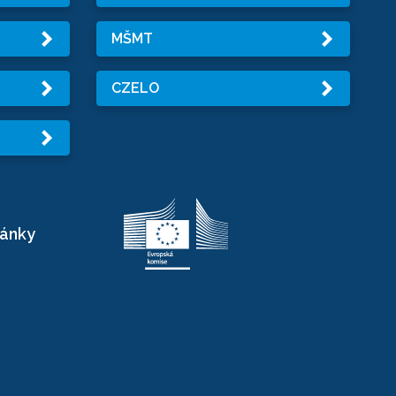
MŠMT
CZELO
ránky