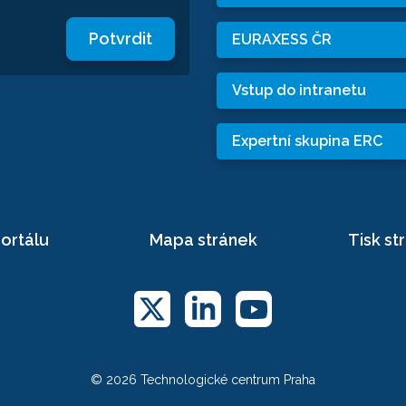
Potvrdit
EURAXESS ČR
Vstup do intranetu
Expertní skupina ERC
ortálu
Mapa stránek
Tisk st
© 2026 Technologické centrum Praha