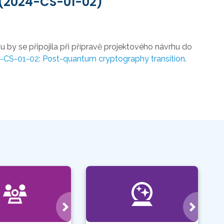
e (2024-CS-01-02)
u by se připojila při přípravě projektového návrhu do
S-01-02: Post-quantum cryptography transition
.