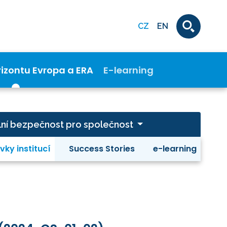
CZ
EN
rizontu Evropa a ERA
E-learning
ivilní bezpečnost pro společnost
vky institucí
Success Stories
e-learning