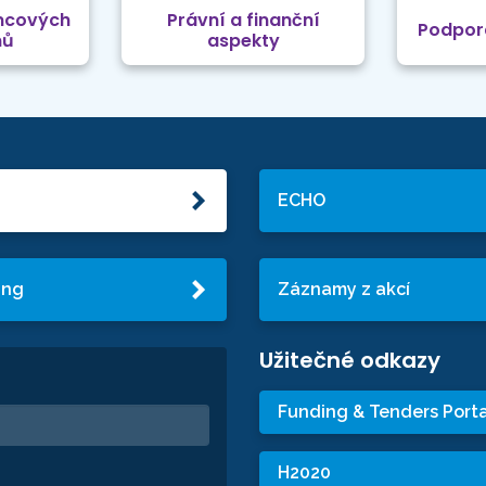
mcových
Právní a finanční
Podpor
mů
aspekty
ECHO
ing
Záznamy z akcí
Užitečné odkazy
Funding & Tenders Porta
H2020