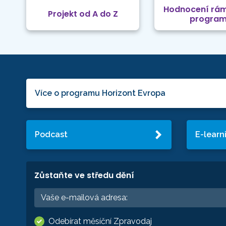
Hodnocení rá
Projekt od A do Z
progra
Více o programu Horizont Evropa
Podcast
E-learn
Zůstaňte ve středu dění
Odebírat měsíční Zpravodaj