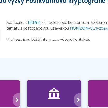
u do výzvy Postkvantová kryptografi
Společnost
BitMint
z Izraele hledá konsorcium, ke kterém
tématu s lidstopadovou uzávěrkou
HORIZON-CL3-2024-C
V příloze jsou bližší informace včetně kontaktů.