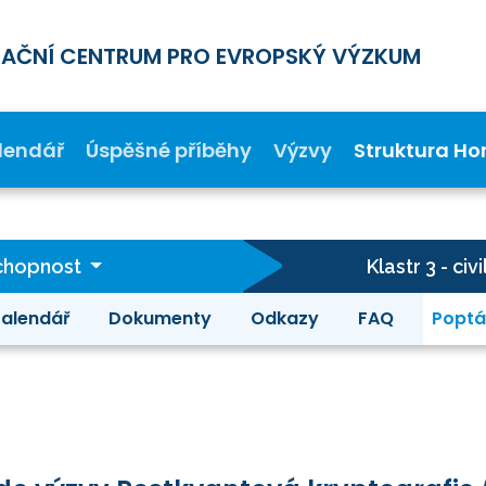
MAČNÍ CENTRUM PRO EVROPSKÝ VÝZKUM
lendář
Úspěšné příběhy
Výzvy
Struktura Ho
schopnost
Klastr 3 - c
alendář
Dokumenty
Odkazy
FAQ
Poptá