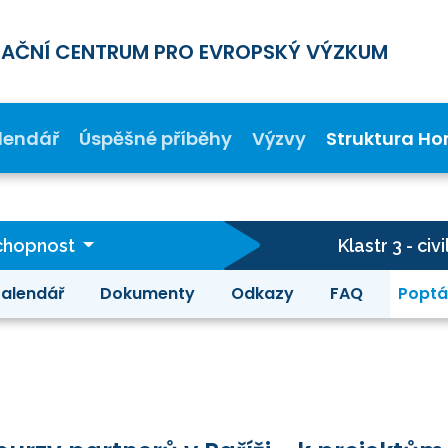
MAČNÍ CENTRUM PRO EVROPSKÝ VÝZKUM
lendář
Úspěšné příběhy
Výzvy
Struktura Ho
schopnost
Klastr 3 - c
alendář
Dokumenty
Odkazy
FAQ
Poptá