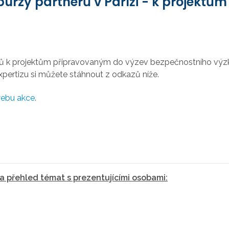
urzy partnerů v Paříži - k projektům
nerů k projektům připravovaným do výzev bezpečnostního výzk
expertizu si můžete stáhnout z odkazů níže.
ebu akce
.
 a přehled témat s prezentujícími osobami: