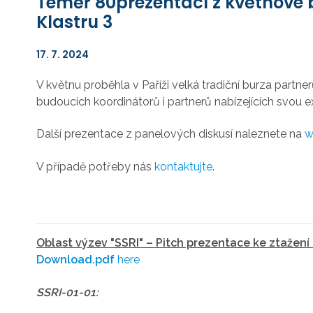
Téměř 80prezentací z květnové b
Klastru 3
17. 7. 2024
V květnu proběhla v Paříži velká tradiční burza part
budoucích koordinátorů i partnerů nabízejících svou 
Další prezentace z panelových diskusí naleznete na
w
V případě potřeby nás
kontaktujte
.
Oblast výzev "SSRI" – Pitch prezentace ke ztažení
Download.pdf
here
SSRI-01-01: