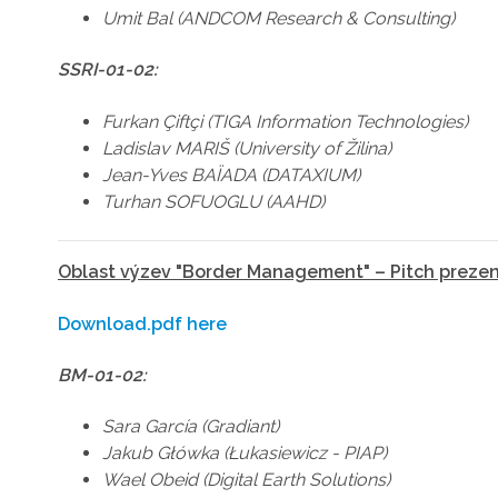
Umit Bal (ANDCOM Research & Consulting)
SSRI-01-02:
Furkan Çiftçi (TIGA Information Technologies)
Ladislav MARIŠ (University of Žilina)
Jean-Yves BAÏADA (DATAXIUM)
Turhan SOFUOGLU (AAHD)
Oblast výzev "Border Management" – Pitch prezent
Download.pdf here
BM-01-02:
Sara García (Gradiant)
Jakub Główka (Łukasiewicz - PIAP)
Wael Obeid (Digital Earth Solutions)