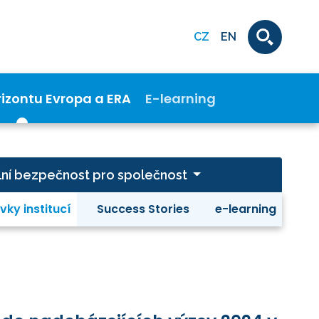
CZ
EN
rizontu Evropa a ERA
E-learning
ivilní bezpečnost pro společnost
vky institucí
Success Stories
e-learning