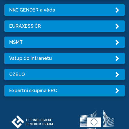
NKC GENDER a věda
EURAXESS ČR
MŠMT
Vstup do intranetu
CZELO
Expertní skupina ERC