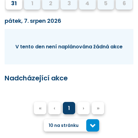
31
1
2
3
4
5
6
pátek, 7. srpen 2026
V tento den není naplánována žádná akce
Nadcházející akce
«
‹
1
›
»
10 na stránku