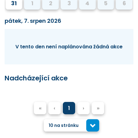
31
1
2
3
4
5
6
pátek, 7. srpen 2026
V tento den není naplánována žádná akce
Nadcházející akce
«
‹
1
›
»
10 na stránku