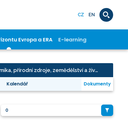
CZ
EN
rizontu Evropa a ERA
E-learning
Potraviny, bioekonomika, přírodní zdroje, zemědělství a životní prostředí: Circular bio-based Europe
Kalendář
Dokumenty
0