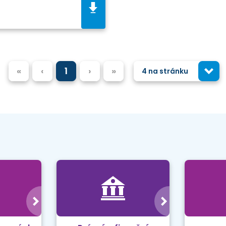
«
‹
1
›
»
4 na stránku