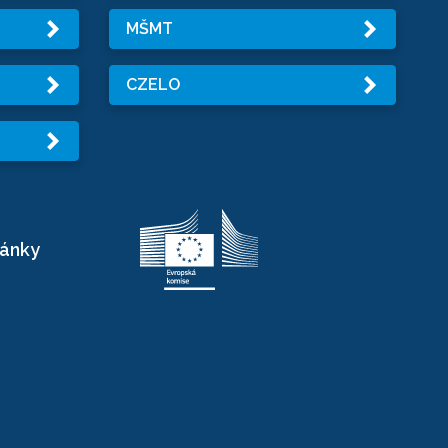
MŠMT
CZELO
ránky