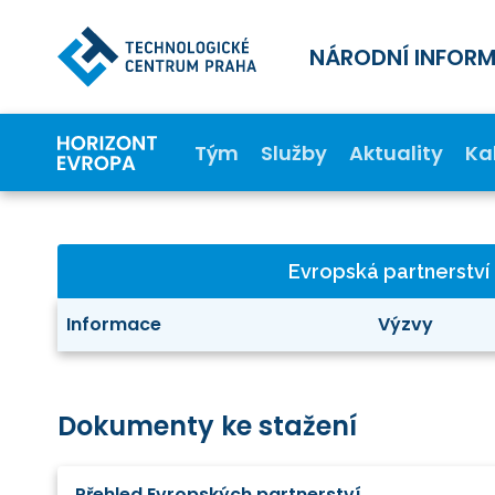
NÁRODNÍ INFOR
Tým
Služby
Aktuality
Ka
Evropská partnerství
Informace
Výzvy
Dokumenty ke stažení
Přehled Evropských partnerství