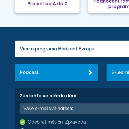
Hodnocení rá
Projekt od A do Z
progra
Více o programu Horizont Evropa
Podcast
E-learn
Zůstaňte ve středu dění
Odebírat měsíční Zpravodaj