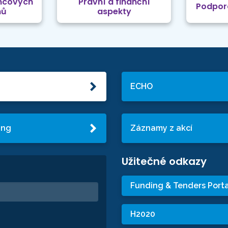
mcových
Právní a finanční
Podpor
mů
aspekty
ECHO
ing
Záznamy z akcí
Užitečné odkazy
Funding & Tenders Porta
H2020