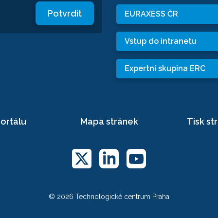
Potvrdit
EURAXESS ČR
Vstup do intranetu
Expertní skupina ERC
ortálu
Mapa stránek
Tisk st
© 2026 Technologické centrum Praha