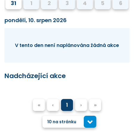
31
1
2
3
4
5
6
pondělí, 10. srpen 2026
V tento den není naplánována žádná akce
Nadcházející akce
«
‹
1
›
»
10 na stránku