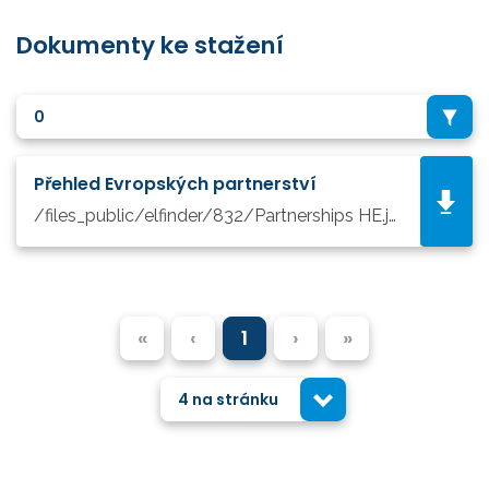
Dokumenty ke stažení
0
Přehled Evropských partnerství
/files_public/elfinder/832/Partnerships HE.jpg
«
‹
1
›
»
4 na stránku